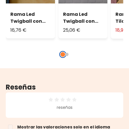
Rama Led
Rama Led
Rama
Twigball con
Twigball con
Tilo 
destellos Ø
destellos Ø
45 cm
16,76 €
25,06 €
18,90
30cm
45cm
micr
blanc
uso i
Reseñas
Calificación promedio de 0 de 5 estrellas
reseñas
Mostrar las valoraciones solo en el idioma