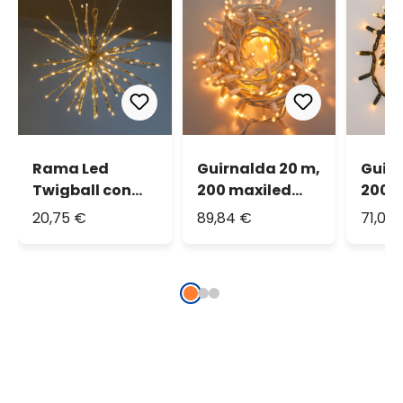
Rama Led
Guirnalda 20 m,
Guirn
Twigball con
200 maxiled
200 
destellos Ø
blanco cálido,
blanc
20,75 €
89,84 €
71,04
40cm
cable blanco,
cable
prolongable,
prolo
IP67
IP67