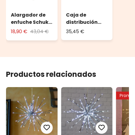
Alargador de
Caja de
enfuche Schuko
distribución
10 m
DRiBOX
18,90 €
43,04 €
35,45 €
Productos relacionados
Promo