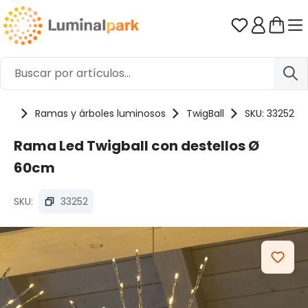
Saltar al contenido principal
Tienes 0 ar
tos
Ramas y árboles luminosos
TwigBall
SKU: 33252
Rama Led Twigball con destellos Ø
60cm
SKU:
33252
Omitir galería de imágenes