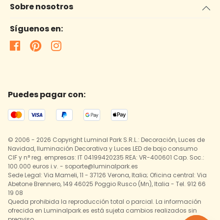
Sobre nosotros
Síguenos en:
Puedes pagar con:
© 2006 - 2026 Copyright Luminal Park S.R.L.: Decoración, Luces de
Navidad, Iluminación Decorativa y Luces LED de bajo consumo
CIF y n° reg. empresas: IT 04199420235 REA: VR-400601 Cap. Soc.:
100.000 euros i.v. - soporte@luminalpark.es
Sede Legal: Via Mameli, 11 - 37126 Verona, Italia; Oficina central: Via
Abetone Brennero, 149 46025 Poggio Rusco (Mn), Italia - Tel. 912 66
19 08
Queda prohibida la reproducción total o parcial. La información
ofrecida en Luminalpark.es está sujeta cambios realizados sin
preaviso.