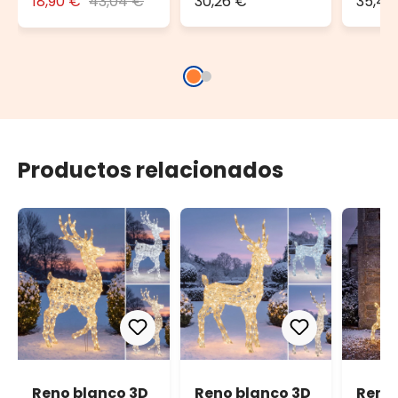
18,90 €
43,04 €
30,26 €
35,45
150 x 110 mm
Productos relacionados
Reno blanco 3D
Reno blanco 3D
Reno 