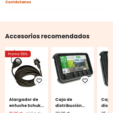
Contáctanos
Accesorios recomendados
Promo 56%
Alargador de
Caja de
Caja
enfuche Schuko
distribución
distr
10 m
DRiBOX, 285 x
DRiB