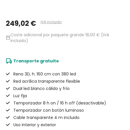
249,02 €
IVA incluido
Coste adicional por paquete grande 18,00 € (IVA
inventory_2
incluido)
Transporte gratuito
Reno 3D, h. 160 cm con 380 led
Red acrílica transparente flexible
Dual led blanco cálido y frío
Luz fija
Temporizador 8 h on / 16 h off (desactivable)
Temporizador con botón luminoso
Cable transparente 4 m incluido
Uso interior y exterior