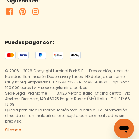
Síguenos en:
Puedes pagar con:
© 2006 - 2026 Copyright Luminal Park S.R.L.: Decoración, Luces de
Navidad, Iluminación Decorativa y Luces LED de bajo consumo
CIF y n° reg. empresas: IT 04199420235 REA: VR-400601 Cap. Soc.:
100.000 euros i.v. - soporte@luminalpark.es
Sede Legal: Via Mameli, 11 - 37126 Verona, Italia; Oficina central: Via
Abetone Brennero, 149 46025 Poggio Rusco (Mn), Italia - Tel. 912 66
19 08
Queda prohibida la reproducción total o parcial. La información
ofrecida en Luminalpark.es está sujeta cambios realizados sin
preaviso.
Sitemap