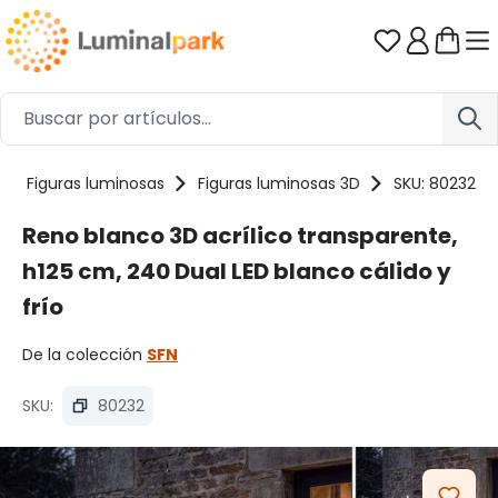
Saltar al contenido principal
Tienes 0 ar
Figuras luminosas
Figuras luminosas 3D
SKU: 80232
Reno blanco 3D acrílico transparente,
h125 cm, 240 Dual LED blanco cálido y
frío
De la colección
SFN
SKU:
80232
Omitir galería de imágenes