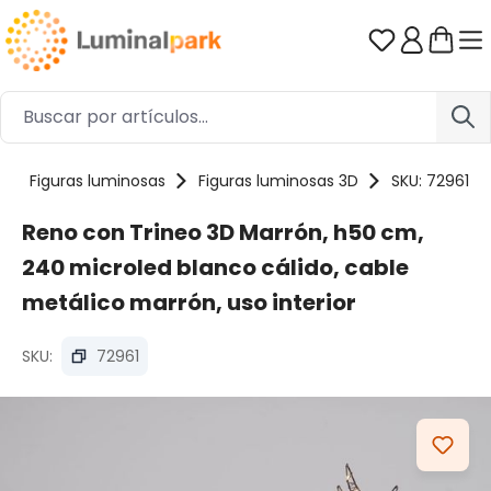
Saltar al contenido principal
Tienes 0 ar
Figuras luminosas
Figuras luminosas 3D
SKU: 72961
Reno con Trineo 3D Marrón, h50 cm,
240 microled blanco cálido, cable
metálico marrón, uso interior
SKU:
72961
Omitir galería de imágenes