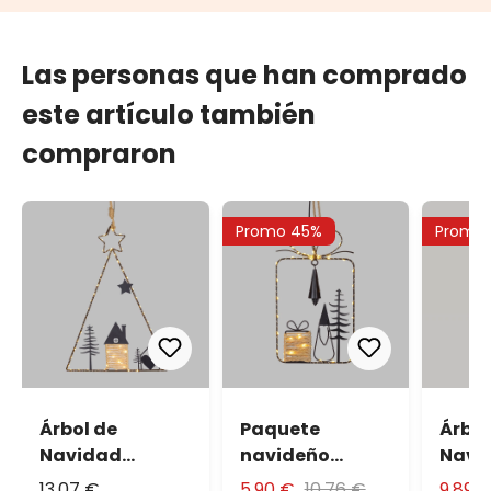
Las personas que han comprado
este artículo también
compraron
Promo 45%
Promo
Árbol de
Paquete
Árbol
Navidad
navideño
Navi
colgante a
colgante a
base 
13,07 €
5,90 €
10,76 €
9,89 