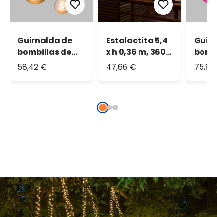
Guirnalda de
Estalactita 5,4
Guir
bombillas de
x h 0,36 m, 360
bombi
vidrio Vintage
led blanco
vidri
58,42 €
47,66 €
75,92
Led 36V blanco
cálido, cable
Led 3
cálido espiral
blanco,
espir
prolongable