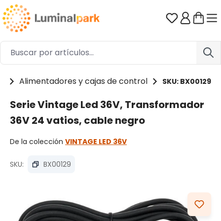
Saltar al contenido principal
Tienes 0 ar
os
Alimentadores y cajas de control
SKU: BX00129
Serie Vintage Led 36V, Transformador
36V 24 vatios, cable negro
De la colección
VINTAGE LED 36V
SKU:
BX00129
Omitir galería de imágenes