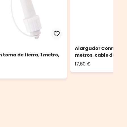
Alargador Connect Pro
 toma de tierra, 1 metro,
metros, cable de cau
17,60 €