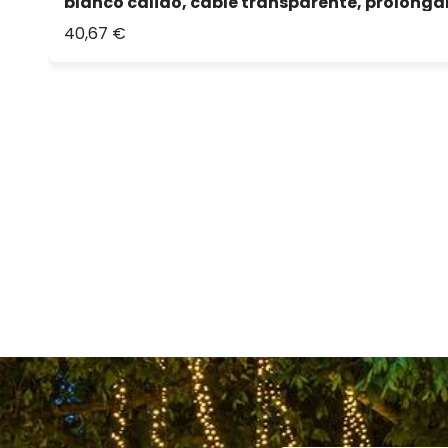
blanco cálido, cable transparente, prolonga
40,67 €