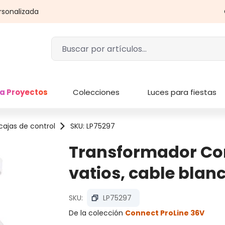
rsonalizada
a Proyectos
Colecciones
Luces para fiestas
cajas de control
SKU: LP75297
Transformador Con
vatios, cable blan
SKU:
LP75297
De la colección
Connect ProLine 36V