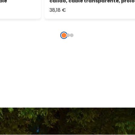
ble
cálido, cable transparente, prol
38,18 €