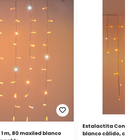
Estalactita Connect P
h 1 m, 80 maxiled blanco
blanco cálido, cable