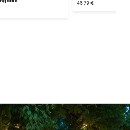
ongable
46,79 €