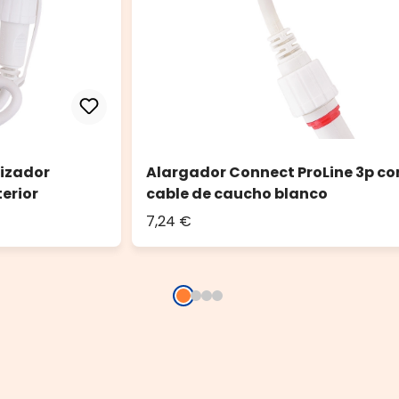
izador
Alargador Connect ProLine 3p con
terior
cable de caucho blanco
7,24 €