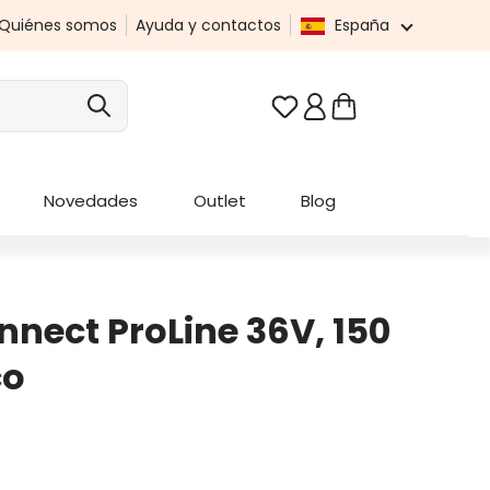
Quiénes somos
Ayuda y contactos
España
Tienes 0 artículos en t
Novedades
Outlet
Blog
nect ProLine 36V, 150
co