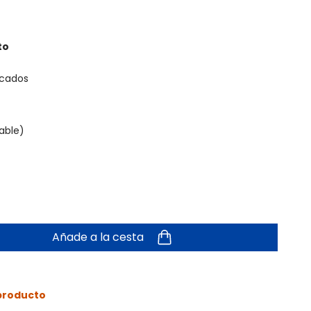
to
icados
able)
Añade a la cesta
 producto