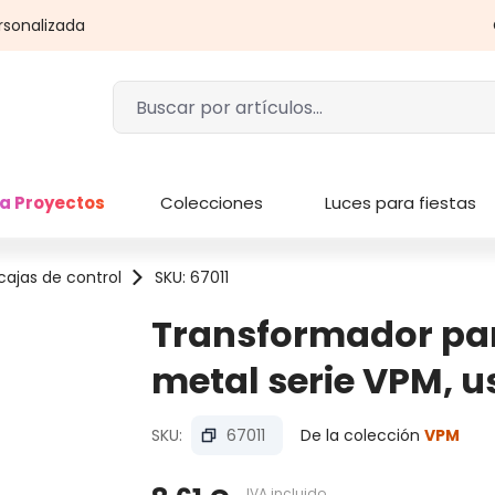
rsonalizada
a Proyectos
Colecciones
Luces para fiestas
cajas de control
SKU: 67011
Transformador par
metal serie VPM, us
SKU:
67011
De la colección
VPM
IVA incluido