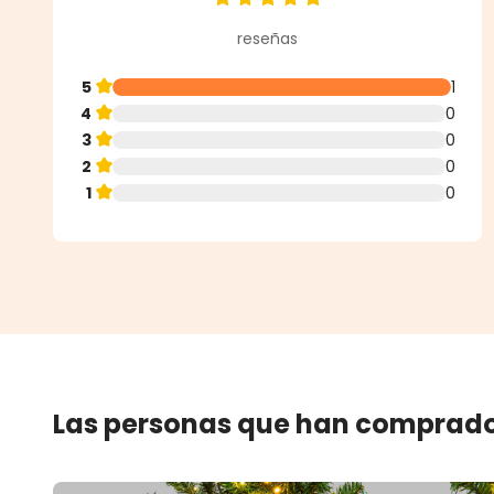
Calificación promedio de 5 de 5 
reseñas
5
1
4
0
3
0
2
0
1
0
Las personas que han comprado