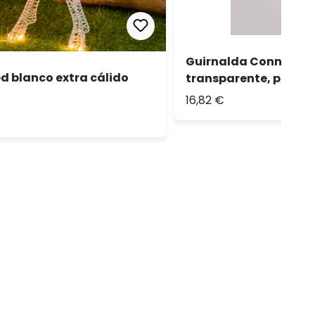
Guirnalda Connect+ 8 
d blanco extra cálido
transparente, prolon
16,82 €