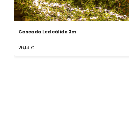
Cascada Led cálido 3m
26,14 €