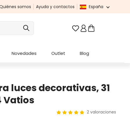
Quiénes somos
Ayuda y contactos
España
Tienes 0 artículos en t
Novedades
Outlet
Blog
 luces decorativas, 31
4 Vatios
2 valoraciones
Calificación promedio de 5 de 5 