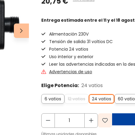
20,75 €
Entrega estimada
entre el 11 y el 18 agos
Alimentación 230V
Tensión de salida 31 voltios DC
Potencia 24 vatios
Uso interior y exterior
Leer las advertencias indicadas en la de
Advertencias de uso
Elige Potencia:
24 vatios
6 vatios
12 vatios
24 vatios
60 vatio
Últimas unidades disponibles