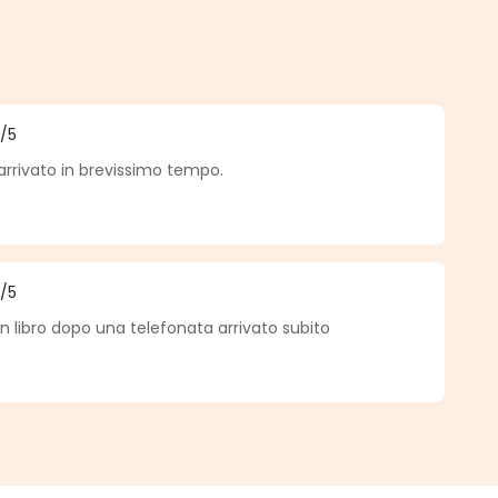
.
5
/5
medio de 5 de 5 estrellas
arrivato in brevissimo tempo.
5
/5
medio de 5 de 5 estrellas
 libro dopo una telefonata arrivato subito