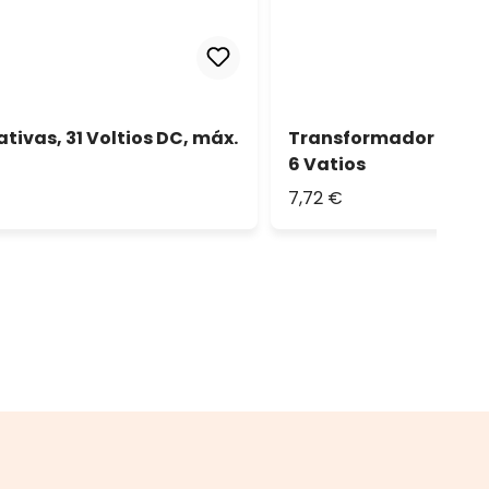
ivas, 31 Voltios DC, máx.
Transformador para l
6 Vatios
7,72 €