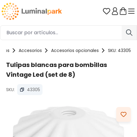
Saltar al contenido principal
Tienes 0 ar
ctos
Accesorios
Accesorios opcionales
SKU: 43305
Tulipas blancas para bombillas
Vintage Led (set de 8)
SKU:
43305
Omitir galería de imágenes