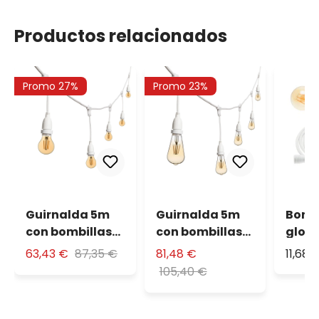
Productos relacionados
Promo 27%
Promo 23%
Guirnalda 5m
Guirnalda 5m
Bomb
con bombillas
con bombillas
glob
led colgantes
led colgantes
colga
63,43 €
87,35 €
81,48 €
11,68 
de 4W estándar
de 4W Edison Ø
metro
105,40 €
Ø 60mm
64mm
blan