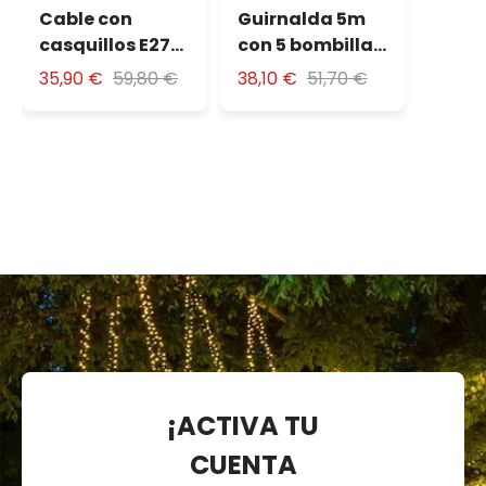
Cable con
Guirnalda 5m
casquillos E27
con 5 bombillas
colgantes
led de 4W
35,90 €
59,80 €
38,10 €
51,70 €
Vintage Led Pro
estándar Ø
60mm
¡ACTIVA TU
CUENTA