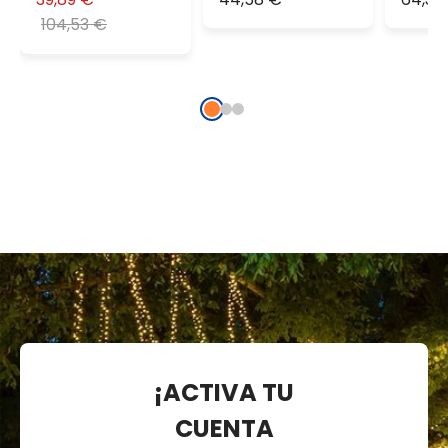
extra cálido
Vinta
104,53 €
¡ACTIVA TU
CUENTA