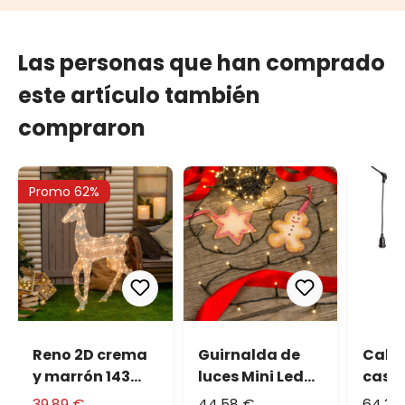
Las personas que han comprado
este artículo también
compraron
Promo 62%
Reno 2D crema
Guirnalda de
Cabl
y marrón 143
luces Mini Led
casqu
cm, led blanco
70 m
colg
39,89 €
44,58 €
64,30