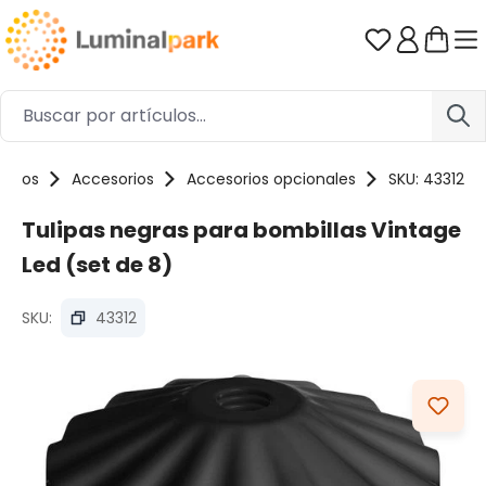
Saltar al contenido principal
Tienes 0 ar
uctos
Accesorios
Accesorios opcionales
SKU: 43312
Tulipas negras para bombillas Vintage
Led (set de 8)
SKU:
43312
Omitir galería de imágenes