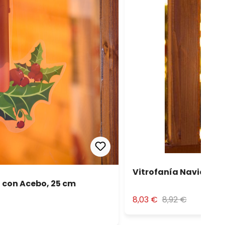
Vitrofanía Navideña a
a con Acebo, 25 cm
8,03 €
8,92 €