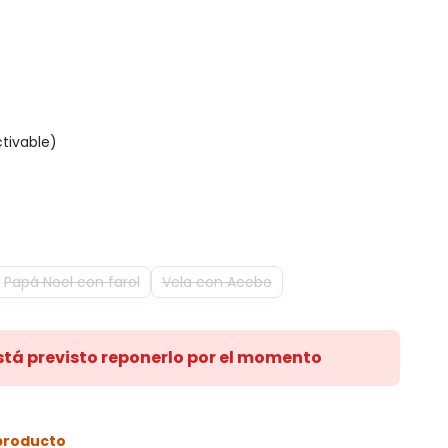
tivable)
Papá Noel con farol
Vela con Acebo
stá previsto reponerlo por el momento
 producto