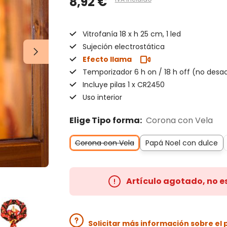
8,92 €
Vitrofanía 18 x h 25 cm, 1 led
Sujeción electrostática
Efecto llama
Temporizador 6 h on / 18 h off (no desac
Incluye pilas 1 x CR2450
Uso interior
Elige Tipo forma:
Corona con Vela
Corona con Vela
Papá Noel con dulce
Artículo agotado, no e
Solicitar más información sobre el