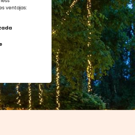
iness
es ventajas:
izada
e