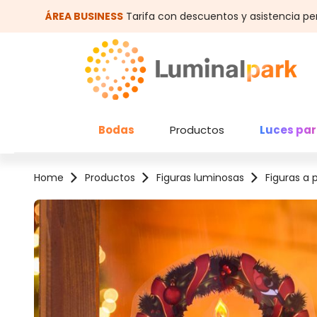
altar al contenido principal
Saltar a la búsqueda
ÁREA BUSINESS
Tarifa con descuentos y asistencia pe
Bodas
Productos
Luces par
Home
Productos
Figuras luminosas
Figuras a p
Omitir galería de imágenes