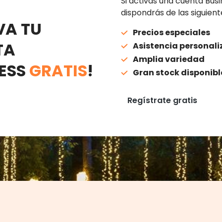
Si activas una cuenta Bus
dispondrás de las siguient
VA TU
Precios especiales
TA
Asistencia personal
Amplia variedad
ESS
GRATIS
!
Gran stock disponibl
Regístrate gratis