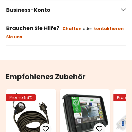
Business-Konto
Brauchen Sie Hilfe?
Chatten
oder
kontaktieren
Sie uns
Empfohlenes Zubehör
Promo 56%
Promo