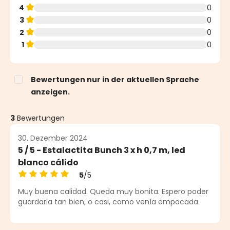
4
0
3
0
2
0
1
0
Bewertungen nur in der aktuellen Sprache
anzeigen.
3
Bewertungen
30. Dezember 2024
5 / 5 - Estalactita Bunch 3 x h 0,7 m, led
blanco cálido
5
/5
Durchschnittliche Bewertung von 5 von 5 Sternen
Muy buena calidad. Queda muy bonita. Espero poder
guardarla tan bien, o casi, como venía empacada.