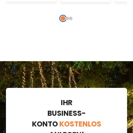
cm, H
m, 8
warm
Mikr
IHR
BUSINESS-
KONTO
KOSTENLOS