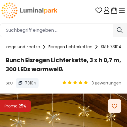
Zum Hauptinhalt springen
Du hast 0 
vorhänge und -netze
Eisregen Lichterketten
SKU: 73104
Bunch Eisregen Lichterkette, 3 x h 0,7 m,
300 LEDs warmweiß
SKU:
73104
3 Bewertungen
Durchschnittliche Bewertung
Bildergalerie überspringen
Promo 25%