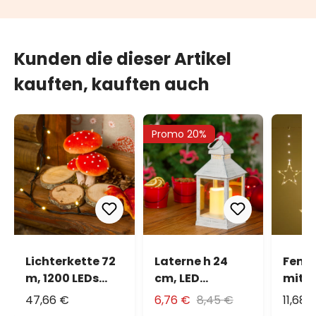
Kunden die dieser Artikel
kauften, kauften auch
Promo 20%
Lichterkette 72
Laterne h 24
Fenst
m, 1200 LEDs
cm, LED
mit
warmweiß,
warmweiß
Batte
47,66 €
6,76 €
8,45 €
11,68 
grünes Kabel
5 Ste