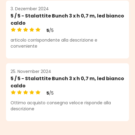
3. Dezember 2024
5 / 5 - Stalattite Bunch 3 x h 0,7 m, led bianco
caldo
5
/5
Durchschnittliche Bewertung von 5 von 5 Sternen
articolo corrispondente alla descrizione e
conveniente
25. November 2024
5 / 5 - Stalattite Bunch 3 x h 0,7 m, led bianco
caldo
5
/5
Durchschnittliche Bewertung von 5 von 5 Sternen
Ottimo acquisto consegna veloce risponde alla
descrizione