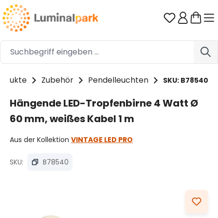
Zum Hauptinhalt springen
Du hast 0 
rodukte
Zubehör
Pendelleuchten
SKU: B78540
Hängende LED-Tropfenbirne 4 Watt Ø
60 mm, weißes Kabel 1 m
Aus der Kollektion
VINTAGE LED PRO
SKU:
B78540
Bildergalerie überspringen