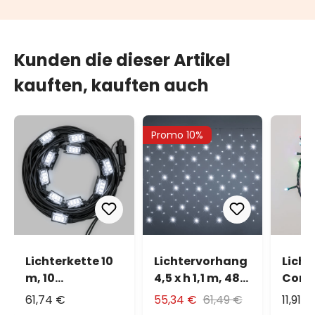
Kunden die dieser Artikel
kauften, kauften auch
Promo 10%
Lichterkette 10
Lichtervorhang
Licht
m, 10
4,5 x h 1,1 m, 480
Conn
StroboLEDs
MiniLEDs
80 LE
61,74 €
55,34 €
61,49 €
11,91 €
kaltweiß,
kaltweiß,
multi