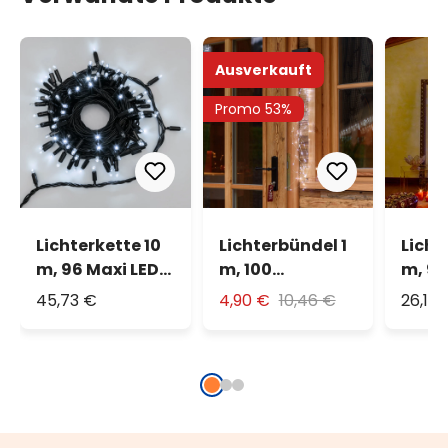
Ausverkauft
Promo 53%
Lichterkette 10
Lichterbündel 1
Licht
m, 96 Maxi LEDs
m, 100
m, 9
warmweiß,
MicroLEDs
Micr
45,73 €
4,90 €
10,46 €
26,14
schwarzes
kaltweiß
kalt
Kabel,
erweiterbar