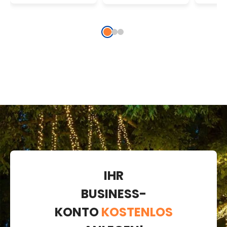
schwarzes
weißes Kabel
grüne
Kabel
verl
IHR
BUSINESS-
KONTO
KOSTENLOS