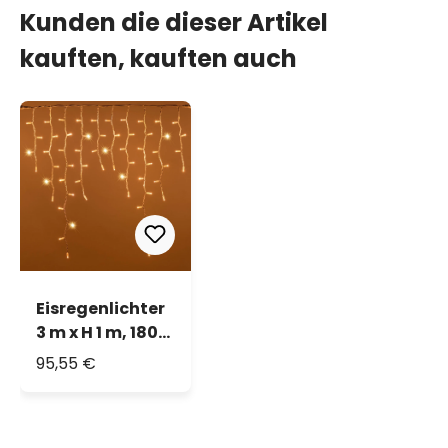
Kunden die dieser Artikel
kauften, kauften auch
Eisregenlichter
3 m x H 1 m, 180
MaxiLEDs
95,55 €
warmweiß,
FlashLEDs
warmweiß,