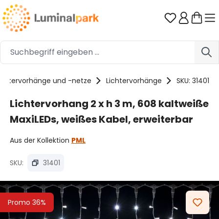
Zum Hauptinhalt springen
Du hast 0 
ichtervorhänge und -netze
Lichtervorhänge
SKU: 31401
Lichtervorhang 2 x h 3 m, 608 kaltweiße
MaxiLEDs, weißes Kabel, erweiterbar
Aus der Kollektion
PML
SKU:
31401
Bildergalerie überspringen
Promo 36%