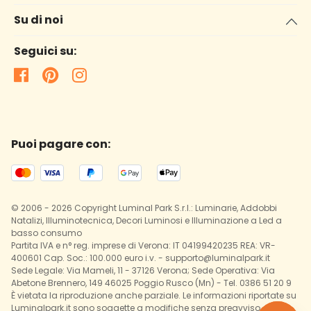
Su di noi
Seguici su:
Puoi pagare con:
© 2006 - 2026 Copyright Luminal Park S.r.l.: Luminarie, Addobbi
Natalizi, Illuminotecnica, Decori Luminosi e Illuminazione a Led a
basso consumo
Partita IVA e n° reg. imprese di Verona: IT 04199420235 REA: VR-
400601 Cap. Soc.: 100.000 euro i.v. - supporto@luminalpark.it
Sede Legale: Via Mameli, 11 - 37126 Verona; Sede Operativa: Via
Abetone Brennero, 149 46025 Poggio Rusco (Mn) - Tel. 0386 51 20 9
È vietata la riproduzione anche parziale. Le informazioni riportate su
Luminalpark.it sono soggette a modifiche senza preavviso.