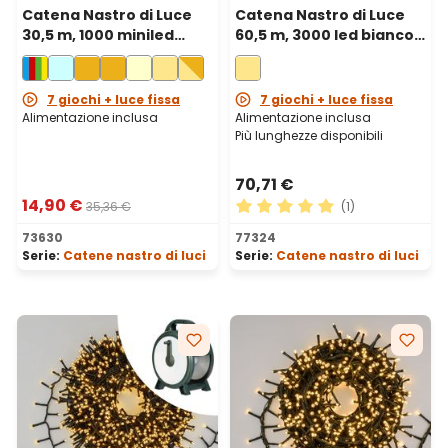
Catena Nastro di Luce
Catena Nastro di Luce
30,5 m, 1000 miniled
60,5 m, 3000 led bianco
multicolor, cavo verde
caldo, cavo verde
7 giochi + luce fissa
7 giochi + luce fissa
Alimentazione inclusa
Alimentazione inclusa
Più lunghezze disponibili
70,71 €
14,90 €
35,36 €
(1)
Valutazione media di 5 su 5 
73630
77324
Serie:
Catene nastro di luci
Serie:
Catene nastro di luci