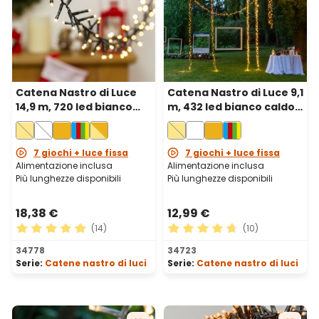
Catena Nastro di Luce
Catena Nastro di Luce 9,1
14,9 m, 720 led bianco
m, 432 led bianco caldo,
caldo, cavo verde
cavo verde
7 giochi + luce fissa
7 giochi + luce fissa
Alimentazione inclusa
Alimentazione inclusa
Più lunghezze disponibili
Più lunghezze disponibili
18,38 €
12,99 €
(14)
(10)
Valutazione media di 4.93 su 5 stelle
Valutazione media di 4.8 su 
34778
34723
Serie:
Catene nastro di luci
Serie:
Catene nastro di luci