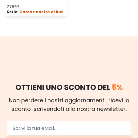
Valutazione media di 5 su 5 stelle
73647
Serie:
Catene nastro di luci
OTTIENI UNO SCONTO DEL
5%
Non perdere i nostri aggiornamenti, ricevi lo
sconto iscrivendoti alla nostra newsletter.