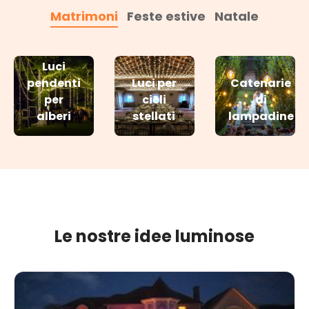
Matrimoni
Feste estive
Natale
Luci
pendenti
Luci per
Catenarie
per
cieli
di
alberi
stellati
lampadine
Le nostre idee luminose