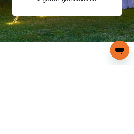
LuminalPark.com
, luci natalizie e
decori luminosi
per le Feste, vi dà il benvenuto!
Luminal Park nasce nel 1985 come piccola