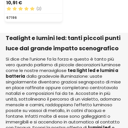
10,91 €
(2)
Valutazione media di 5 su 5 stelle
67196
Tealight e lumini led: tanti piccoli punti
luce dal grande impatto scenografico
Si dice che l’unione fa la forza e questo è tanto più
vero quando parliamo di piccole decorazioni luminose
come le nostre meravigliose
tea light led e lumini a
batteria
dalla gradevole illuminazione: usate
singolarmente diventano graziosi segnaposto di mise
en place raffinate oppure completano centrotavola
natalizi e composizioni fai da te. Accostate in più
unità, sottolineano il percorso di un vialetto, adornano
mensole e camini, raddoppiano l’effetto luminoso
posate su vassoi di metallo, in catini d’acqua e
fontane. Infatti molte di esse sono galleggianti o
immergibili e si accendono in automatico al contatto
con l’acqua. Scopri la nostra offerta di
lumini led
e