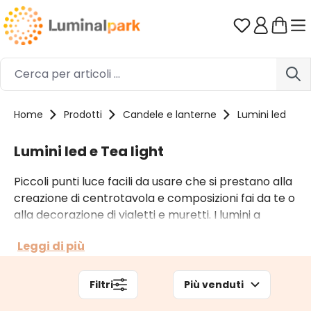
Passa al contenuto principale
Hai 0 artico
Home
Prodotti
Candele e lanterne
Lumini led
Lumini led e Tea light
Piccoli punti luce facili da usare che si prestano alla
creazione di centrotavola e composizioni fai da te o
alla decorazione di vialetti e muretti. I lumini a
batteria non scaldano né bruciano e si spengono
Leggi di più
quando lo decidi tu. Trovi anche le tealight
galleggianti e sommergibili, di diversi colori di luce,
che possono stare a contatto con l’acqua.
Filtri
Più venduti