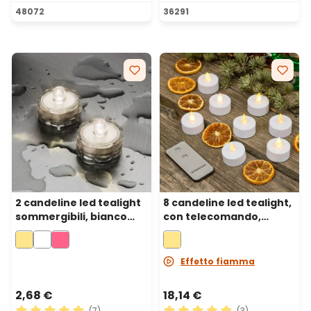
Valutazione media di 5 su 5 stelle
Valutazione media di 4.67 su
48072
36291
2 candeline led tealight
8 candeline led tealight,
sommergibili, bianco
con telecomando,
caldo
bianco caldo
Effetto fiamma
2,68 €
18,14 €
(7)
(3)