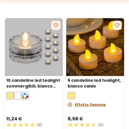
10 candeline led tealight
6 candeline led tealight,
sommergibili, bianco
bianco caldo
caldo
Effetto fiamma
11,24 €
6,58 €
(8)
(6)