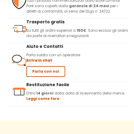
Tutti i prodotti commercializzati dallo store Luminal
Park sono coperti dalla
garanzia di 24 mesi
per i
difetti di conformità, ai sensi del DLgs n. 24/02.
Trasporto gratis
Su tutti gli ordini superiori a
150€
. Sono esclusi gli ordini
da parte di rivenditori e negozianti.
Aiuto e Contatti
Parla subito con un operatore
Entra in chat
Parla con noi
Restituzione facile
Entro
14 giorni
dalla data di ricevimento della merce.
Leggi come fare