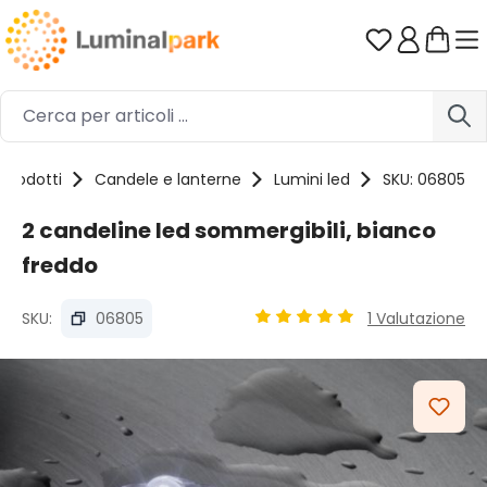
Passa al contenuto principale
Hai 0 artico
Prodotti
Candele e lanterne
Lumini led
SKU: 06805
2 candeline led sommergibili, bianco
freddo
SKU:
06805
1 Valutazione
Valutazione media di 5 su 5 
Salta la galleria di immagini