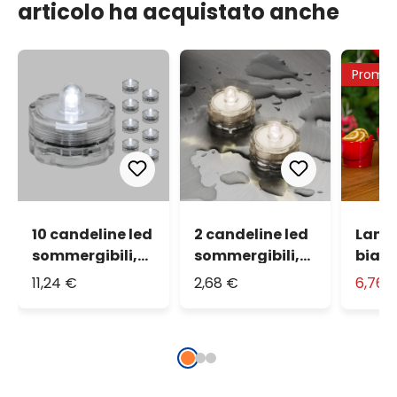
articolo ha acquistato anche
Promo
10 candeline led
2 candeline led
Lant
sommergibili,
sommergibili,
bianc
bianco freddo
bianco caldo
con c
11,24 €
2,68 €
6,76 
led b
caldo