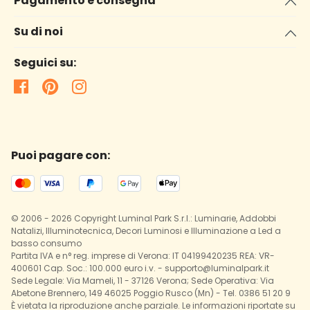
Pagamento e consegna
Su di noi
Seguici su:
Puoi pagare con:
© 2006 - 2026 Copyright Luminal Park S.r.l.: Luminarie, Addobbi
Natalizi, Illuminotecnica, Decori Luminosi e Illuminazione a Led a
basso consumo
Partita IVA e n° reg. imprese di Verona: IT 04199420235 REA: VR-
400601 Cap. Soc.: 100.000 euro i.v. - supporto@luminalpark.it
Sede Legale: Via Mameli, 11 - 37126 Verona; Sede Operativa: Via
Abetone Brennero, 149 46025 Poggio Rusco (Mn) - Tel. 0386 51 20 9
È vietata la riproduzione anche parziale. Le informazioni riportate su