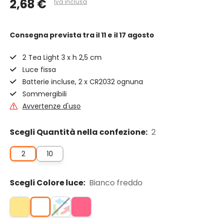
2,68 €
Iva inclusa
Consegna prevista
tra il 11 e il 17 agosto
2 Tea Light 3 x h 2,5 cm
Luce fissa
Batterie incluse, 2 x CR2032 ognuna
Sommergibili
Avvertenze d'uso
Scegli Quantità nella confezione:
2
2
10
Scegli Colore luce:
Bianco freddo