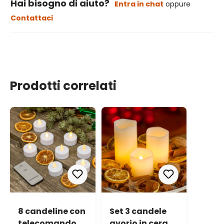
Hai bisogno di aiuto?
Entra in chat
oppure
Contattaci
Prodotti correlati
8 candeline con
Set 3 candele
telecomando,
avorio in cera