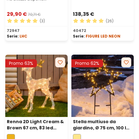
29,90 €
138,35 €
70,71 €
(3)
(26)
Valutazione media di 5 su 5 stelle
Valutazione media di 5 su 5 
72947
40472
Serie:
LHC
Serie:
FIGURE LED NEON
Promo 63%
Promo 62%
Renna 2D Light Cream &
Stella multiuso da
Brown 67 cm, 83 led
giardino, Ø 75 cm, 100 led
bianco extra caldo
Bianco caldo