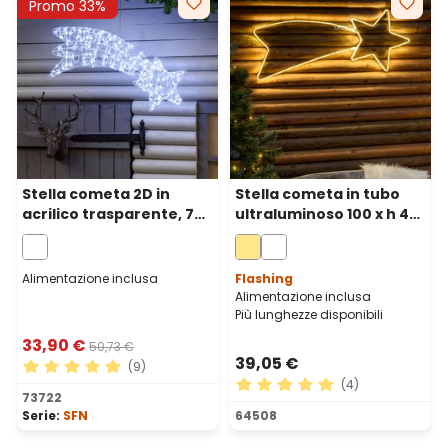
Promo 33%
Stella cometa 2D in
Stella cometa in tubo
acrilico trasparente, 75
ultraluminoso 100 x h 40
cm, 140 gocce led bianco
cm, 288 led bianco caldo
freddo
Alimentazione inclusa
Flashing
Alimentazione inclusa
Più lunghezze disponibili
33,90 €
50,73 €
39,05 €
(9)
(4)
Valutazione media di 4.89 su 5 stelle
73722
Valutazione media di 5 su 5 
Serie:
SFN
64508