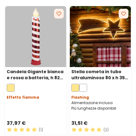
Candela Gigante bianca
Stella cometa in tubo
e rossa a batteria, h 82
ultraluminoso 80 x h 35
cm, effetto fiamma, led
cm, 240 led bianco caldo
bianco caldo
Effetto fiamma
Flashing
Alimentazione inclusa
Più lunghezze disponibili
37,97 €
31,51 €
(1)
(2)