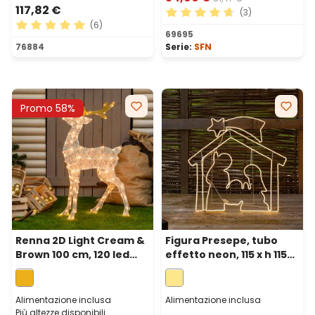
117,82 €
(3)
(6)
Valutazione media di 4.67 su
69695
Valutazione media di 5 su 5 stelle
76884
Serie:
SFN
Promo 58%
Renna 2D Light Cream &
Figura Presepe, tubo
Brown 100 cm, 120 led
effetto neon, 115 x h 115
bianco extra caldo
cm, 1320 led bianco
caldo
Alimentazione inclusa
Alimentazione inclusa
Più altezze disponibili