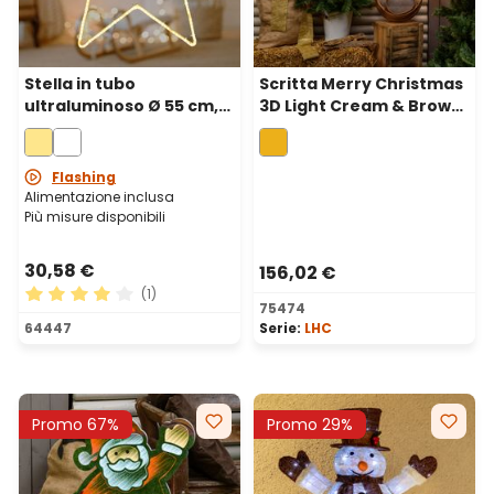
Stella in tubo
Scritta Merry Christmas
ultraluminoso Ø 55 cm,
3D Light Cream & Brown,
192 led bianco caldo
145 x h 45 cm, 320 led
bianco extra caldo
Flashing
Alimentazione inclusa
Più misure disponibili
30,58 €
156,02 €
(1)
75474
Valutazione media di 4 su 5 stelle
64447
Serie:
LHC
Promo 67%
Promo 29%