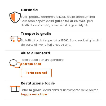
Garanzia
Tutti i prodotti commercializzati dallo store Luminal
Park sono coperti dalla
garanzia di 24 mesi
per i
difetti di conformità, ai sensi del DLgs n. 24/02.
Trasporto gratis
Su tutti gli ordini superiori a
150€
. Sono esclusi gli ordini
da parte di rivenditori e negozianti.
Aiuto e Contatti
Parla subito con un operatore
Entra in chat
Parla con noi
Restituzione facile
Entro
14 giorni
dalla data di ricevimento della merce.
Leggi come fare