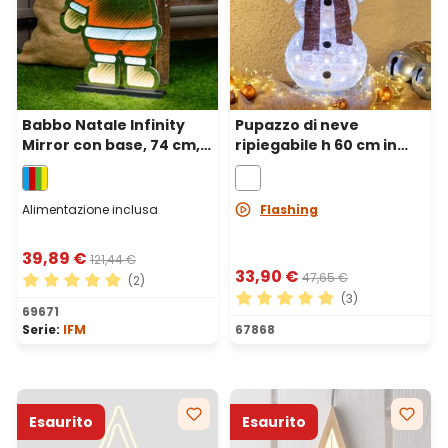
Babbo Natale Infinity
Pupazzo di neve
Mirror con base, 74 cm,
ripiegabile h 60 cm in
led multicolor
tessuto sintetico, 60 led
bianco freddo
Alimentazione inclusa
Flashing
39,89 €
121,44 €
33,90 €
47,65 €
(2)
(3)
Valutazione media di 5 su 5 stelle
69671
Valutazione media di 5 su 5 
Serie:
IFM
67868
Esaurito
Esaurito