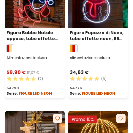
Figura Babbo Natale
Figura Pupazzo di Neve,
appeso, tubo effetto
tubo effetto neon, 55
neon, 105 cm, 566 led
cm, 288 led bianco
freddo, rosso e
arancione
Alimentazione inclusa
Alimentazione inclusa
59,90 €
34,63 €
111,07 €
(7)
(6)
Valutazione media di 4.86 su 5 stelle
Valutazione media di 5 su 5 
54790
54776
Serie:
FIGURE LED NEON
Serie:
FIGURE LED NEON
Promo 10%