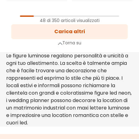
1
Pagina
48 di 350 articoli visualizzati
2
Carica altri
Pagina
3
Torna su
Pagina
…
Le figure luminose regalano personalità e unicità a
ogni tuo allestimento. La scelta è talmente ampia
a successiva
che è facile trovare una decorazione che
rappresenti ed esprima lo stile che più ti piace. I
locali estivi e informali possono richiamare la
clientela con grandi e coloratissime figure led neon,
i wedding planner possono decorare la location di
un matrimonio industrial con maxi lettere luminose
e impreziosire una location romantica con stelle e
cuori led.