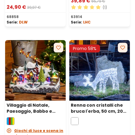
39,89 €
65,79 €
24,90 €
39,97 €
(1)
Valutazione media di 5 su 5 
68858
63914
Serie:
DLW
Serie:
LHC
Promo 58%
Villaggio di Natale,
Renna con cristalli che
Paesaggio, Babbo e
bruca l'erba, 50 cm, 200
Pattinatori in
led bianco freddo
movimento, h 28 cm,
musiche natalizie
Giochi di luce e scena in