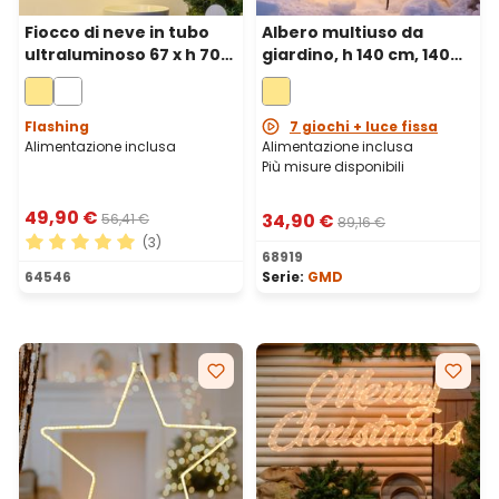
Fiocco di neve in tubo
Albero multiuso da
ultraluminoso 67 x h 70
giardino, h 140 cm, 140
cm, 576 led bianco caldo
led Bianco caldo
Flashing
7 giochi + luce fissa
Alimentazione inclusa
Alimentazione inclusa
Più misure disponibili
49,90 €
34,90 €
56,41 €
89,16 €
(3)
68919
Valutazione media di 5 su 5 stelle
64546
Serie:
GMD