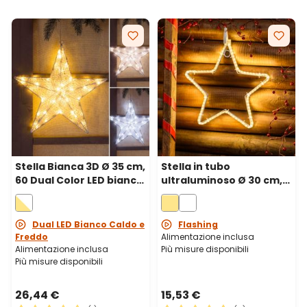
Stella Bianca 3D Ø 35 cm,
Stella in tubo
60 Dual Color LED bianco
ultraluminoso Ø 30 cm,
caldo e freddo
96 led bianco caldo
Dual LED Bianco Caldo e
Flashing
Freddo
Alimentazione inclusa
Alimentazione inclusa
Più misure disponibili
Più misure disponibili
26,44 €
15,53 €