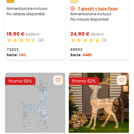
Alimentazione inclusa
7 giochi + luce fissa
Più altezze disponibili
Alimentazione inclusa
Più misure disponibili
19,90 €
24,90 €
53,80 €
65,33 €
(4)
(1)
Valutazione media di 4.5 su 5 stelle
Valutazione media di 5 su 5 
72923
68902
Serie:
LHC
Serie:
GMD
Promo 56%
Promo 62%