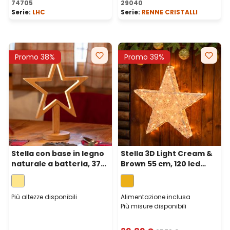
74705
29040
Serie:
LHC
Serie:
RENNE CRISTALLI
Promo 38%
Promo 39%
Stella con base in legno
Stella 3D Light Cream &
naturale a batteria, 37
Brown 55 cm, 120 led
cm, led bianco caldo,
bianco extra caldo, con
uso interno
picchetti rimovibili
Più altezze disponibili
Alimentazione inclusa
Più misure disponibili