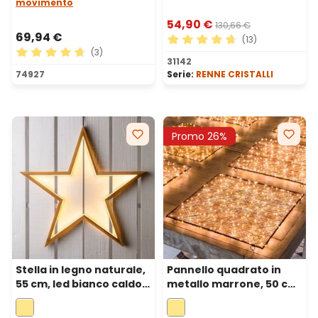
movimento
54,90 €
130,66 €
69,94 €
(13)
(3)
Valutazione media di 4.77 su
31142
Valutazione media di 4.67 su 5 stelle
74927
Serie:
RENNE CRISTALLI
Promo 26%
Stella in legno naturale,
Pannello quadrato in
55 cm, led bianco caldo,
metallo marrone, 50 cm,
uso interno
240 microled bianco
caldo