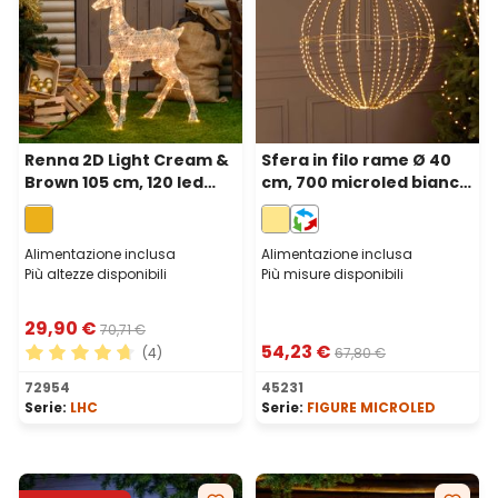
Renna 2D Light Cream &
Sfera in filo rame Ø 40
Brown 105 cm, 120 led
cm, 700 microled bianco
bianco extra caldo
caldo
Alimentazione inclusa
Alimentazione inclusa
Più altezze disponibili
Più misure disponibili
29,90 €
70,71 €
54,23 €
(4)
67,80 €
Valutazione media di 4.75 su 5 stelle
72954
45231
Serie:
LHC
Serie:
FIGURE MICROLED