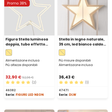
Promo 38%
Figura Stella luminosa
Stella in legno naturale,
doppia, tubo effetto
35 cm, led bianco caldo,
neon, Ø 60 cm, 480 led
uso interno
bianco caldo
Alimentazione inclusa
Più misure disponibili
Più altezze disponibili
Alimentazione inclusa
32,90 €
36,43 €
52,96 €
(2)
(1)
Valutazione media di 5 su 5 stelle
Valutazione media di 5 su 5 
46382
47471
Serie:
FIGURE LED NEON
Serie:
DLW