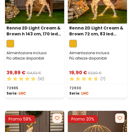
Renna 2D Light Cream &
Renna 2D Light Cream &
Brown h 143 cm, 170 led
Brown 72 cm, 83 led
bianco extra caldo
bianco extra caldo
Alimentazione inclusa
Alimentazione inclusa
Più altezze disponibili
Più altezze disponibili
39,89 €
19,90 €
104,53 €
53,80 €
(10)
(7)
Valutazione media di 4.9 su 5 stelle
Valutazione media di 4.71 su
72985
72930
Serie:
LHC
Serie:
LHC
Promo 58%
Promo 20%