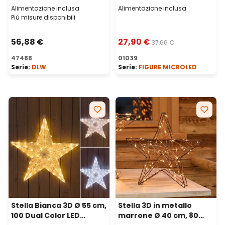
Alimentazione inclusa
Alimentazione inclusa
Più misure disponibili
56,88 €
27,90 €
37,66 €
47488
01039
Serie:
DLW
Serie:
FIGURE MICROLED
Stella Bianca 3D Ø 55 cm,
Stella 3D in metallo
100 Dual Color LED
marrone Ø 40 cm, 80