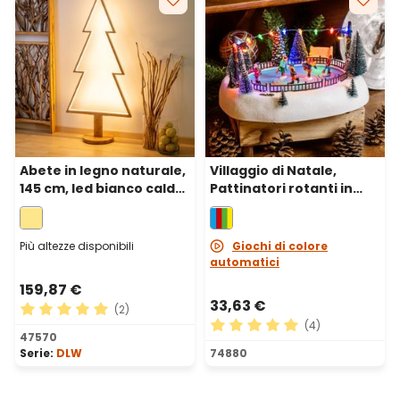
Abete in legno naturale,
Villaggio di Natale,
145 cm, led bianco caldo,
Pattinatori rotanti in
uso interno
movimento su pista, h 13
cm, musiche natalizie
Più altezze disponibili
Giochi di colore
automatici
159,87 €
33,63 €
(2)
(4)
Valutazione media di 5 su 5 stelle
47570
Valutazione media di 5 su 5 
Serie:
DLW
74880