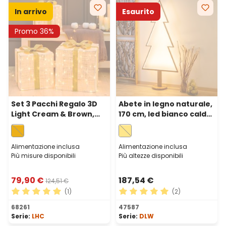
In arrivo
Esaurito
Promo 36%
Set 3 Pacchi Regalo 3D
Abete in legno naturale,
Light Cream & Brown,
170 cm, led bianco caldo,
40-35-30 cm, 240 led
uso interno
bianco extra caldo
Alimentazione inclusa
Alimentazione inclusa
Più misure disponibili
Più altezze disponibili
79,90 €
187,54 €
124,51 €
(1)
(2)
Valutazione media di 5 su 5 stelle
Valutazione media di 5 su 5 
68261
47587
Serie:
LHC
Serie:
DLW