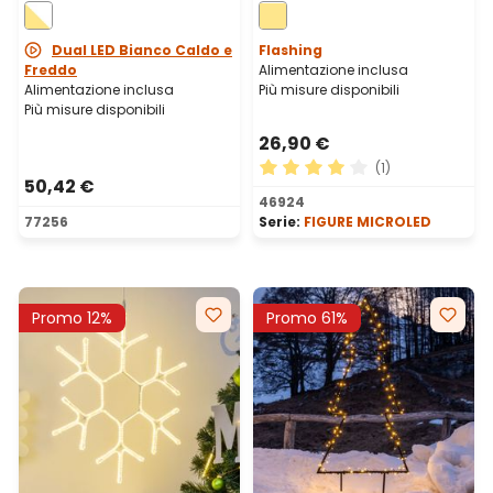
bianco caldo e freddo
microled bianco caldo
Dual LED Bianco Caldo e
Flashing
Freddo
Alimentazione inclusa
Alimentazione inclusa
Più misure disponibili
Più misure disponibili
26,90 €
(1)
50,42 €
Valutazione media di 4 su 5 
46924
77256
Serie:
FIGURE MICROLED
Promo 12%
Promo 61%