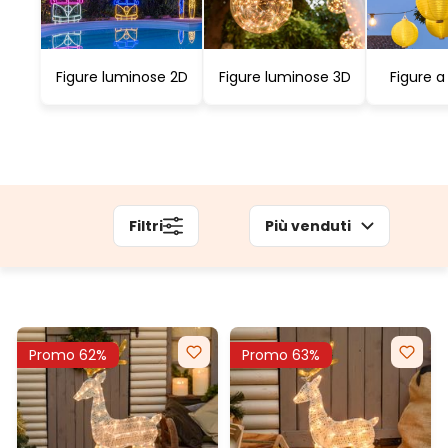
Figure luminose 2D
Figure luminose 3D
Figure a
Filtri
Più venduti
Promo 62%
Promo 63%