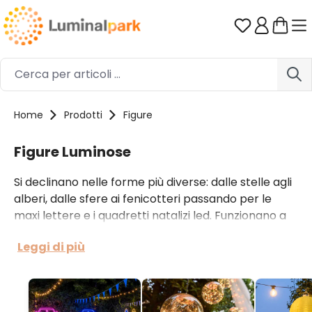
Passa al contenuto principale
Hai 0 artico
Home
Prodotti
Figure
Figure Luminose
Si declinano nelle forme più diverse: dalle stelle agli
alberi, dalle sfere ai fenicotteri passando per le
maxi lettere e i quadretti natalizi led. Funzionano a
pile o a corrente, talvolta in entrambi i modi.
Leggi di più
Accanto alle luci a batteria per mensole e pareti
trovi figure luminose 2D, ideali da appendere, e
figure luminose più grandi in 3D.