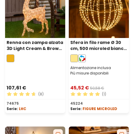
Renna con zampa alzata
Sfera in filo rame Ø 30
3D Light Cream & Brown
cm, 500 microled bianco
105 cm, 200 led bianco
caldo
extra caldo
Alimentazione inclusa
Più misure disponibili
107,61 €
45,52 €
50,58 €
(8)
(1)
Valutazione media di 4.75 su 5 stelle
Valutazione media di 5 su 5 
74675
45224
Serie:
LHC
Serie:
FIGURE MICROLED