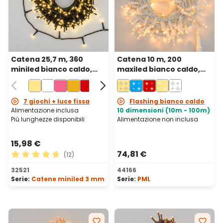
Catena 25,7 m, 360
Catena 10 m, 200
miniled bianco caldo,
maxiled bianco caldo,
cavo verde
cavo bianco,
prolungabile, IP67
7 giochi + luce fissa
Flashing bianco caldo
Alimentazione inclusa
10 dimensioni (10m - 100m)
Più lunghezze disponibili
Alimentazione non inclusa
15,98 €
74,81 €
(12)
Valutazione media di 4.83 su 5 stelle
32521
44166
Serie:
Catene miniled 3 mm
Serie:
PML