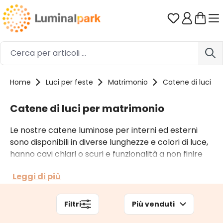
Passa al contenuto principale
Hai 0 artico
Home
Luci per feste
Matrimonio
Catene di luci
Catene di luci per matrimonio
Le nostre catene luminose per interni ed esterni
sono disponibili in diverse lunghezze e colori di luce,
hanno cavi chiari o scuri e funzionalità a non finire
grazie a innumerevoli giochi di luce e a molteplici
Leggi di più
accessori. A seconda del contesto di utilizzo puoi
optare anche per catene di luci professionali.
Filtri
Più venduti