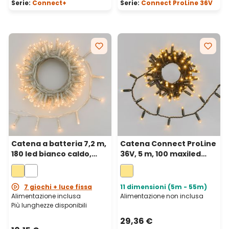
Serie:
Connect+
Serie:
Connect ProLine 36V
Catena a batteria 7,2 m,
Catena Connect ProLine
180 led bianco caldo,
36V, 5 m, 100 maxiled
cavo trasparente, con
bianco caldo, cavo
telecomando
verde, prolungabile
7 giochi + luce fissa
11 dimensioni (5m - 55m)
Alimentazione inclusa
Alimentazione non inclusa
Più lunghezze disponibili
29,36 €