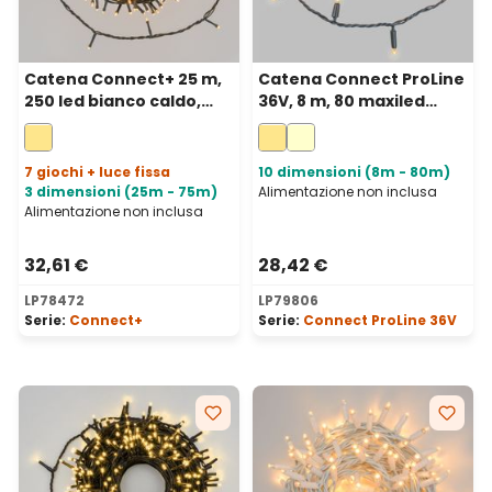
Catena Connect+ 25 m,
Catena Connect ProLine
250 led bianco caldo,
36V, 8 m, 80 maxiled
cavo verde,
bianco caldo, cavo
prolungabile
verde, prolungabile
7 giochi + luce fissa
10 dimensioni (8m - 80m)
3 dimensioni (25m - 75m)
Alimentazione non inclusa
Alimentazione non inclusa
32,61 €
28,42 €
LP78472
LP79806
Serie:
Connect+
Serie:
Connect ProLine 36V