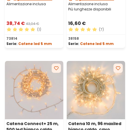
Alimentazione inclusa
Alimentazione inclusa
Più lunghezze disponibili
38,74 €
16,60 €
43,04 €
(1)
(7)
Valutazione media di 5 su 5 stelle
Valutazione media di 5 su 5 
73814
38158
Serie:
Catene led 5 mm
Serie:
Catene led 5 mm
Catena Connect+ 25 m,
Catena 10 m, 96 maxiled
500 led bianco caldo,
bianco caldo, cavo