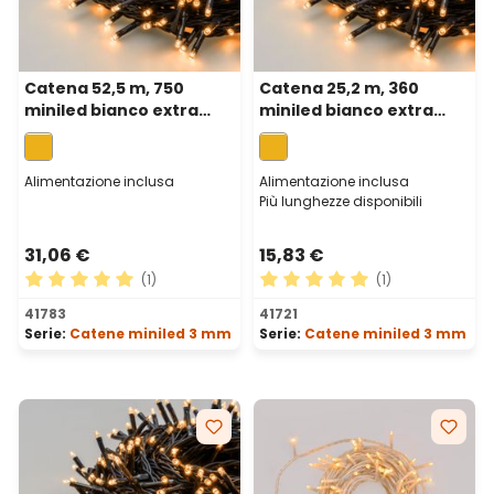
Catena 52,5 m, 750
Catena 25,2 m, 360
miniled bianco extra
miniled bianco extra
caldo, cavo verde
caldo, cavo verde
Alimentazione inclusa
Alimentazione inclusa
Più lunghezze disponibili
31,06 €
15,83 €
(1)
(1)
Valutazione media di 5 su 5 stelle
Valutazione media di 5 su 5 
41783
41721
Serie:
Catene miniled 3 mm
Serie:
Catene miniled 3 mm