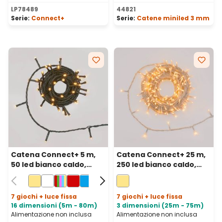
Valutazione media di 5 su 5 
LP78489
44821
Serie:
Connect+
Serie:
Catene miniled 3 mm
Catena Connect+ 5 m,
Catena Connect+ 25 m,
50 led bianco caldo,
250 led bianco caldo,
cavo verde,
cavo trasparente,
prolungabile
prolungabile
7 giochi + luce fissa
7 giochi + luce fissa
16 dimensioni (5m - 80m)
3 dimensioni (25m - 75m)
Alimentazione non inclusa
Alimentazione non inclusa