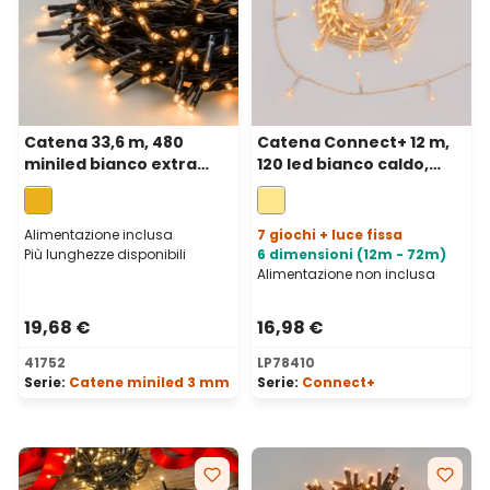
Catena 33,6 m, 480
Catena Connect+ 12 m,
miniled bianco extra
120 led bianco caldo,
caldo, cavo verde
cavo trasparente,
prolungabile
Alimentazione inclusa
7 giochi + luce fissa
Più lunghezze disponibili
6 dimensioni (12m - 72m)
Alimentazione non inclusa
19,68 €
16,98 €
41752
LP78410
Serie:
Catene miniled 3 mm
Serie:
Connect+