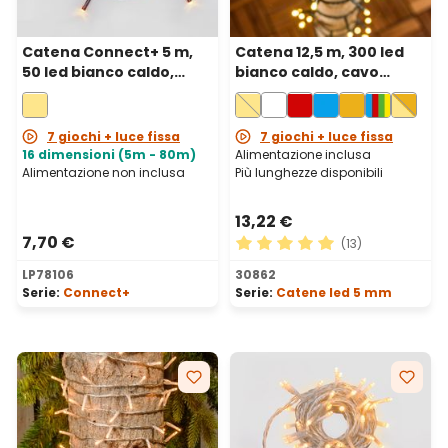
Catena Connect+ 5 m,
Catena 12,5 m, 300 led
50 led bianco caldo,
bianco caldo, cavo
cavo marrone,
verde
prolungabile
7 giochi + luce fissa
7 giochi + luce fissa
16 dimensioni (5m - 80m)
Alimentazione inclusa
Alimentazione non inclusa
Più lunghezze disponibili
13,22 €
7,70 €
(13)
Valutazione media di 5 su 5 
LP78106
30862
Serie:
Connect+
Serie:
Catene led 5 mm