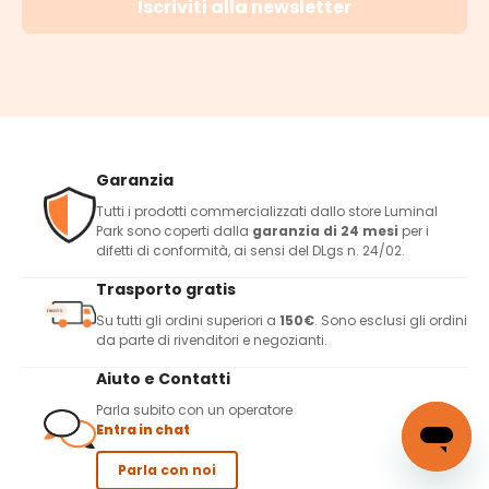
Iscriviti alla newsletter
Garanzia
Tutti i prodotti commercializzati dallo store Luminal
Park sono coperti dalla
garanzia di 24 mesi
per i
difetti di conformità, ai sensi del DLgs n. 24/02.
Trasporto gratis
Su tutti gli ordini superiori a
150€
. Sono esclusi gli ordini
da parte di rivenditori e negozianti.
Aiuto e Contatti
Parla subito con un operatore
Entra in chat
Parla con noi