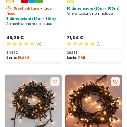
prolungabile
prolungabile, IP67
Giochi di luce + luce
10 dimensioni (10m - 100m)
fissa
Alimentazione non inclusa
5 dimensioni (10m - 50m)
Alimentazione non inclusa
45,25 €
71,04 €
(6)
(1)
Valutazione media di 5 su 5 stelle
Valutazione media di 5 su 5 
34372
26261
Serie:
PL24V
Serie:
PML