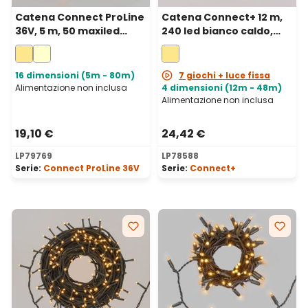
Catena Connect ProLine
Catena Connect+ 12 m,
36V, 5 m, 50 maxiled
240 led bianco caldo,
bianco caldo, cavo
cavo trasparente,
trasparente,
prolungabile
prolungabile
16 dimensioni (5m - 80m)
7 giochi + luce fissa
Alimentazione non inclusa
4 dimensioni (12m - 48m)
Alimentazione non inclusa
19,10 €
24,42 €
LP79769
LP78588
Serie:
Connect ProLine 36V
Serie:
Connect+