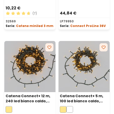
10,22 €
44,84 €
(7)
Valutazione media di 4.86 su 5 stelle
32569
LP79950
Serie:
Catene miniled 3 mm
Serie:
Connect ProLine 36V
Catena Connect+ 12 m,
Catena Connect+ 5 m,
240 led bianco caldo,
100 led bianco caldo,
cavo verde,
cavo verde,
prolungabile
prolungabile