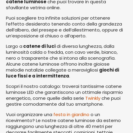
catene luminose
che puoi trovare in questa
sfavillante vetrina online.
Puoi scegliere tra infinite soluzioni per ottenere
l’effetto desiderato tenendo conto della grandezza
dell’albero, del presepe e dell’allestimento, oppure di
un’esposizione al chiuso o all’aperto.
Largo a
catene di luci
di diversa lunghezza, dalla
luminosità calda o fredda, con cavo verde, bianco,
nero o trasparente che si intona alla scenografia.
Alcune catene luminose offrono inoltre gioiose
melodie natalizie collegate a meravigliosi
giochi di
luce fissi e a intermittenza
.
Scopri il nostro catalogo: troverai tantissime catene
luminose LED che garantiscono un ottimale risparmio
energetico, come quelle della serie
Twinkly
che puoi
gestire comodamente dal tuo smartphone.
Vuoi organizzare una
festa in giardino
o un
ricevimento? Le nostre catene luminose da esterno
raggiungono una lunghezza di oltre 40 metri per
decorare facilmente steccati, cornicioni, tettoie,