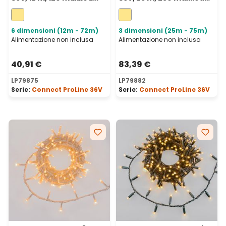
bianco caldo, cavo
bianco caldo, cavo
marrone, prolungabile
trasparente,
prolungabile
6 dimensioni (12m - 72m)
3 dimensioni (25m - 75m)
Alimentazione non inclusa
Alimentazione non inclusa
40,91 €
83,39 €
LP79875
LP79882
Serie:
Connect ProLine 36V
Serie:
Connect ProLine 36V