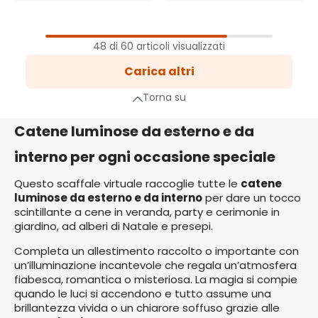
1
Pagina
48 di 60 articoli visualizzati
2
Carica altri
Pagina
a successiva
Torna su
Catene luminose da esterno e da
interno per ogni occasione speciale
Questo scaffale virtuale raccoglie tutte le
catene
luminose da esterno e da interno
per dare un tocco
scintillante a cene in veranda, party e cerimonie in
giardino, ad alberi di Natale e presepi.
Completa un allestimento raccolto o importante con
un’illuminazione incantevole che regala un’atmosfera
fiabesca, romantica o misteriosa. La magia si compie
quando le luci si accendono e tutto assume una
brillantezza vivida o un chiarore soffuso grazie alle