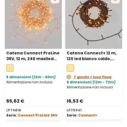
Catena Connect ProLine
Catena Connect+ 12 m,
36V, 12 m, 240 maxiled
120 led bianco caldo,
bianco caldo, cavo
cavo marrone,
trasparente,
prolungabile
prolungabile
5 dimensioni (12m - 60m)
7 giochi + luce fissa
Alimentazione non inclusa
6 dimensioni (12m - 72m)
Alimentazione non inclusa
65,62 €
16,53 €
LP74818
LP78441
Serie:
Connect ProLine 36V
Serie:
Connect+