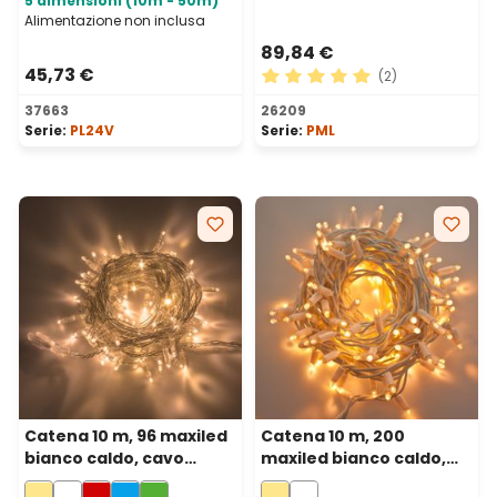
5 dimensioni (10m - 50m)
Alimentazione non inclusa
89,84 €
45,73 €
(2)
Valutazione media di 5 su 5 
37663
26209
Serie:
PL24V
Serie:
PML
Catena 10 m, 96 maxiled
Catena 10 m, 200
bianco caldo, cavo
maxiled bianco caldo,
trasparente,
cavo bianco,