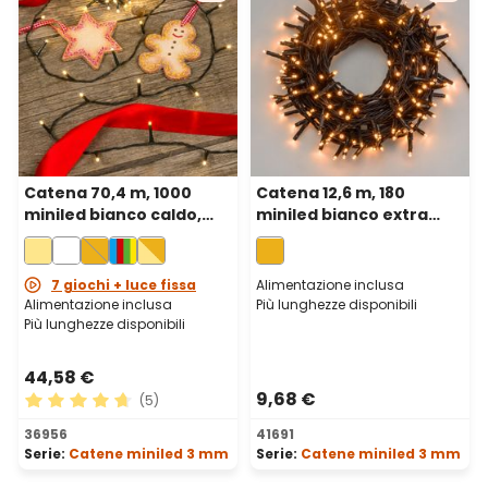
Catena 70,4 m, 1000
Catena 12,6 m, 180
miniled bianco caldo,
miniled bianco extra
cavo verde
caldo, cavo verde
7 giochi + luce fissa
Alimentazione inclusa
Alimentazione inclusa
Più lunghezze disponibili
Più lunghezze disponibili
44,58 €
9,68 €
(5)
Valutazione media di 4.8 su 5 stelle
36956
41691
Serie:
Catene miniled 3 mm
Serie:
Catene miniled 3 mm