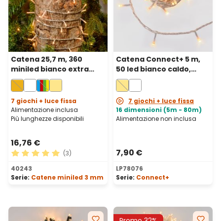
Catena 25,7 m, 360
Catena Connect+ 5 m,
miniled bianco extra
50 led bianco caldo,
caldo, cavo trasparente
cavo trasparente,
prolungabile
7 giochi + luce fissa
7 giochi + luce fissa
Alimentazione inclusa
16 dimensioni (5m - 80m)
Più lunghezze disponibili
Alimentazione non inclusa
16,76 €
7,90 €
(3)
Valutazione media di 5 su 5 stelle
40243
LP78076
Serie:
Catene miniled 3 mm
Serie:
Connect+
Promo 32%