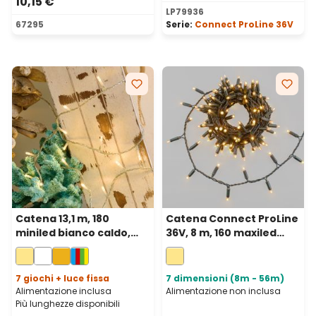
10,15 €
LP79936
67295
Serie:
Connect ProLine 36V
Catena 13,1 m, 180
Catena Connect ProLine
miniled bianco caldo,
36V, 8 m, 160 maxiled
cavo trasparente
bianco caldo, cavo
verde, prolungabile
7 giochi + luce fissa
7 dimensioni (8m - 56m)
Alimentazione inclusa
Alimentazione non inclusa
Più lunghezze disponibili