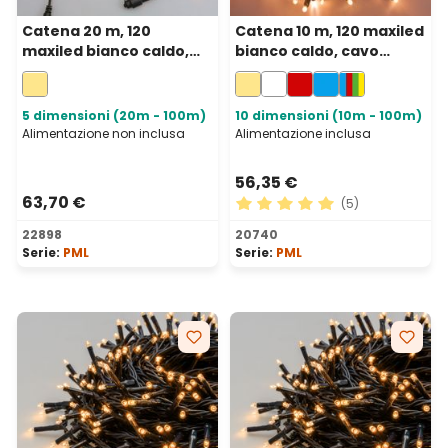
Catena 20 m, 120
Catena 10 m, 120 maxiled
maxiled bianco caldo,
bianco caldo, cavo
cavo verde,
verde, prolungabile, IP67
prolungabile, IP67
5 dimensioni (20m - 100m)
10 dimensioni (10m - 100m)
Alimentazione non inclusa
Alimentazione inclusa
56,35 €
63,70 €
(5)
Valutazione media di 5 su 5 
22898
20740
Serie:
PML
Serie:
PML