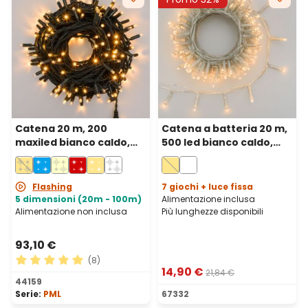
Catena 20 m, 200
Catena a batteria 20 m,
maxiled bianco caldo,
500 led bianco caldo,
cavo verde,
cavo trasparente, con
prolungabile, IP67
telecomando
Flashing
7 giochi + luce fissa
5 dimensioni (20m - 100m)
Alimentazione inclusa
Alimentazione non inclusa
Più lunghezze disponibili
93,10 €
(8)
14,90 €
21,84 €
Valutazione media di 5 su 5 stelle
44159
Serie:
PML
67332