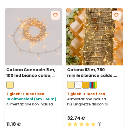
Catena Connect+ 5 m,
Catena 53 m, 750
100 led bianco caldo,
miniled bianco caldo,
cavo trasparente,
cavo trasparente
prolungabile
7 giochi + luce fissa
7 giochi + luce fissa
10 dimensioni (5m - 50m)
Alimentazione inclusa
Alimentazione non inclusa
Più lunghezze disponibili
32,74 €
11,18 €
(1)