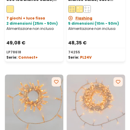
cavo trasparente,
trasparente,
prolungabile
prolungabile
7 giochi + luce fissa
Flashing
2 dimensioni (25m - 50m)
5 dimensioni (10m - 50m)
Alimentazione non inclusa
Alimentazione non inclusa
49,08 €
48,35 €
LP78618
74255
Serie:
Connect+
Serie:
PL24V