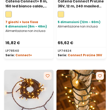
Catena Connect+ 8 m,
Catena Connect ProLine
160 led bianco caldo,
36V, 12 m, 240 maxiled
cavo trasparente,
bianco caldo, cavo
prolungabile
verde, prolungabile
7 giochi + luce fissa
5 dimensioni (12m - 60m)
6 dimensioni (8m - 48m)
Alimentazione non inclusa
Alimentazione non inclusa
16,82 €
65,62 €
LP78540
LP74924
Serie:
Connect+
Serie:
Connect ProLine 36V