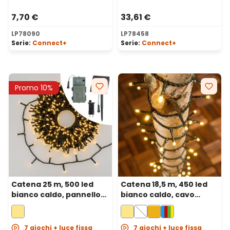
7,70 €
33,61 €
LP78090
LP78458
Serie:
Connect+
Serie:
Connect+
Promo 10%
Catena 25 m, 500 led
Catena 18,5 m, 450 led
bianco caldo, pannello
bianco caldo, cavo
solare, trasformatore e
verde
portabatterie inclusi
7 giochi + luce fissa
7 giochi + luce fissa