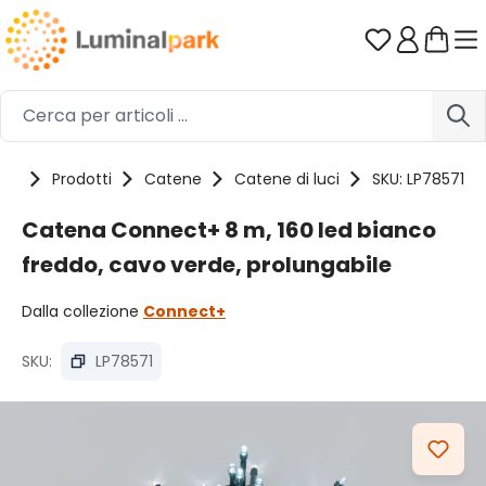
Passa al contenuto principale
Hai 0 artico
me
Prodotti
Catene
Catene di luci
SKU: LP78571
Catena Connect+ 8 m, 160 led bianco
freddo, cavo verde, prolungabile
Dalla collezione
Connect+
SKU:
LP78571
Salta la galleria di immagini