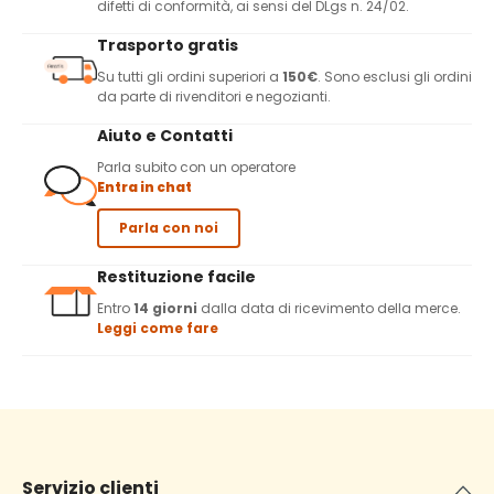
difetti di conformità, ai sensi del DLgs n. 24/02.
Trasporto gratis
Su tutti gli ordini superiori a
150€
. Sono esclusi gli ordini
da parte di rivenditori e negozianti.
Aiuto e Contatti
Parla subito con un operatore
Entra in chat
Parla con noi
Restituzione facile
Entro
14 giorni
dalla data di ricevimento della merce.
Leggi come fare
Servizio clienti