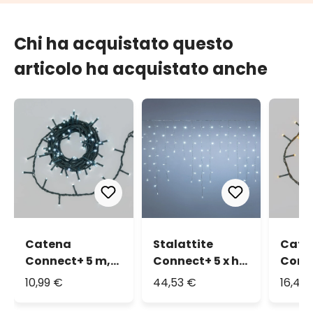
Chi ha acquistato questo
articolo ha acquistato anche
Catena
Stalattite
Cate
Connect+ 5 m,
Connect+ 5 x h
Conn
100 led bianco
0,8 m, 350 led
160 l
10,99 €
44,53 €
16,45
freddo, cavo
bianco freddo,
caldo
verde,
cavo
verde