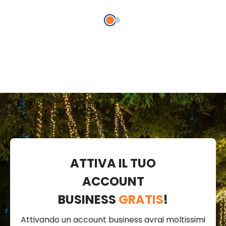
prolungabile
trasparente,
prolu
prolungabile
ATTIVA IL TUO
ACCOUNT
BUSINESS
GRATIS
!
Attivando un account business avrai moltissimi