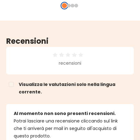
bian
Recensioni
Valutazione media di 0 su 5 stelle
recensioni
Visualizza le valutazioni solo nella lingua
corrente.
Al momento non sono presenti recensioni.
Potrai lasciare una recensione cliccando sul link
che ti arriverà per mail in seguito all'acquisto di
questo prodotto.