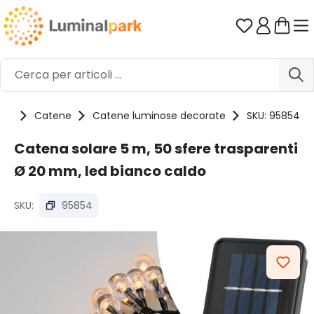
Passa al contenuto principale
Hai 0 artico
tti
Catene
Catene luminose decorate
SKU: 95854
Catena solare 5 m, 50 sfere trasparenti
Ø 20 mm, led bianco caldo
SKU:
95854
Salta la galleria di immagini