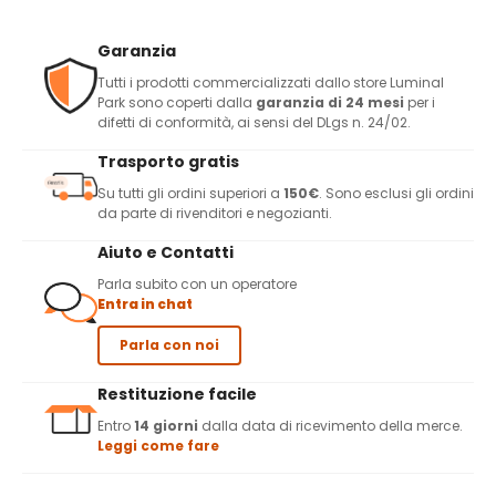
Garanzia
Tutti i prodotti commercializzati dallo store Luminal
Park sono coperti dalla
garanzia di 24 mesi
per i
difetti di conformità, ai sensi del DLgs n. 24/02.
Trasporto gratis
Su tutti gli ordini superiori a
150€
. Sono esclusi gli ordini
da parte di rivenditori e negozianti.
Aiuto e Contatti
Parla subito con un operatore
Entra in chat
Parla con noi
Restituzione facile
Entro
14 giorni
dalla data di ricevimento della merce.
Leggi come fare