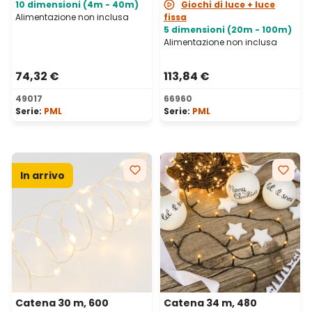
10 dimensioni (4m - 40m)
Giochi di luce + luce
Alimentazione non inclusa
fissa
5 dimensioni (20m - 100m)
Alimentazione non inclusa
74,32 €
113,84 €
49017
66960
Serie:
PML
Serie:
PML
In arrivo
Catena 30 m, 600
Catena 34 m, 480