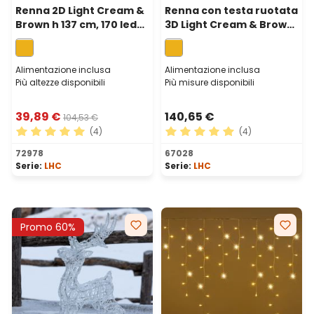
Renna 2D Light Cream &
Renna con testa ruotata
Brown h 137 cm, 170 led
3D Light Cream & Brown
bianco extra caldo
125 cm, 240 led bianco
extra caldo
Alimentazione inclusa
Alimentazione inclusa
Più altezze disponibili
Più misure disponibili
39,89 €
140,65 €
104,53 €
(4)
(4)
Valutazione media di 5 su 5 stelle
Valutazione media di 5 su 5 
72978
67028
Serie:
LHC
Serie:
LHC
Promo 60%