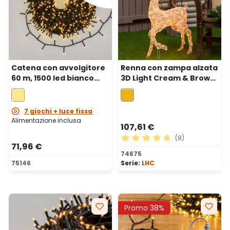
Catena con avvolgitore
Renna con zampa alzata
60 m, 1500 led bianco
3D Light Cream & Brown
caldo, cavo verde
105 cm, 200 led bianco
extra caldo
7 giochi + luce fissa
Alimentazione inclusa
107,61 €
(8)
71,96 €
Valutazione media di 4.75 su
74675
75146
Serie:
LHC
Promo 38%