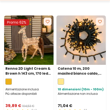
Promo 62%
Renna 2D Light Cream &
Catena 10 m, 200
Brown h 143 cm, 170 led
maxiled bianco caldo,
bianco extra caldo
cavo verde,
prolungabile, IP67
Alimentazione inclusa
10 dimensioni (10m - 100m)
Più altezze disponibili
Alimentazione non inclusa
39,89 €
71,04 €
104,53 €