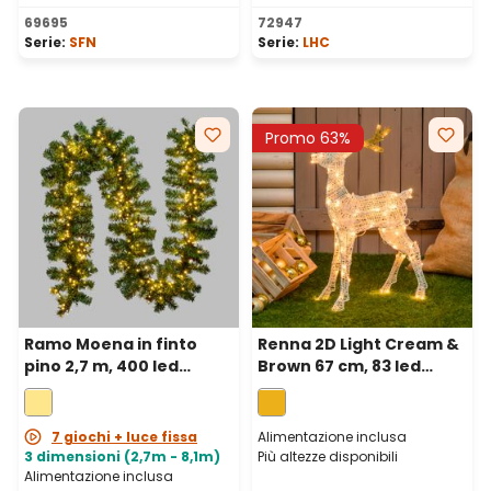
Valutazione media di 4.67 su 5 stelle
Valutazione media di 5 su 5 
69695
72947
Serie:
SFN
Serie:
LHC
Promo 63%
Ramo Moena in finto
Renna 2D Light Cream &
pino 2,7 m, 400 led
Brown 67 cm, 83 led
integrati bianco caldo,
bianco extra caldo
prolungabile
7 giochi + luce fissa
Alimentazione inclusa
3 dimensioni (2,7m - 8,1m)
Più altezze disponibili
Alimentazione inclusa