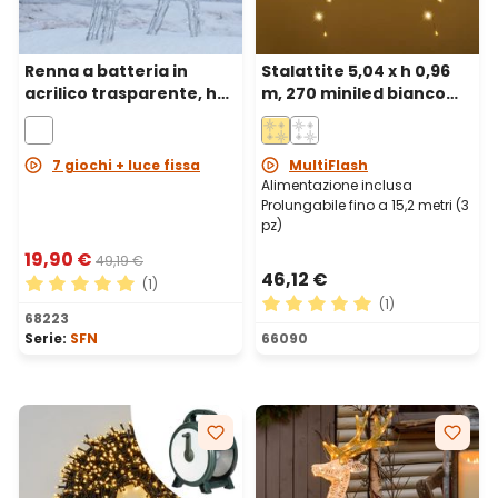
Renna a batteria in
Stalattite 5,04 x h 0,96
acrilico trasparente, h
m, 270 miniled bianco
65 cm, 80 led bianco
caldo, cavo bianco,
freddo
prolungabile
7 giochi + luce fissa
MultiFlash
Alimentazione inclusa
Prolungabile fino a 15,2 metri (3
pz)
19,90 €
49,19 €
46,12 €
(1)
(1)
Valutazione media di 5 su 5 stelle
68223
Valutazione media di 5 su 5 
Serie:
SFN
66090