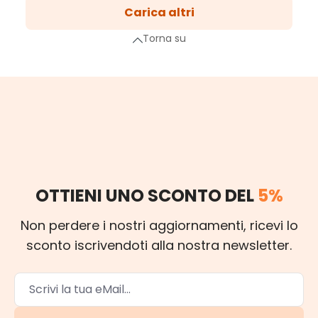
2
Carica altri
Pagina
3
Torna su
Pagina
…
a successiva
OTTIENI UNO SCONTO DEL
5%
Non perdere i nostri aggiornamenti, ricevi lo
sconto iscrivendoti alla nostra newsletter.