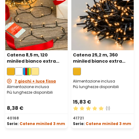
Catena 8,5 m, 120
Catena 25,2 m, 360
miniled bianco extra
miniled bianco extra
caldo, cavo verde
caldo, cavo verde
7 giochi + luce fissa
Alimentazione inclusa
Alimentazione inclusa
Più lunghezze disponibili
Più lunghezze disponibili
15,83 €
8,38 €
(1)
Valutazione media di 5 su 5 
40168
41721
Serie:
Catene miniled 3 mm
Serie:
Catene miniled 3 mm