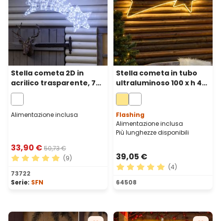
Stella cometa 2D in
Stella cometa in tubo
acrilico trasparente, 75
ultraluminoso 100 x h 40
cm, 140 gocce led bianco
cm, 288 led bianco caldo
freddo
Alimentazione inclusa
Flashing
Alimentazione inclusa
Più lunghezze disponibili
33,90 €
50,73 €
39,05 €
(9)
(4)
Valutazione media di 4.89 su 5 stelle
73722
Valutazione media di 5 su 5 
Serie:
SFN
64508