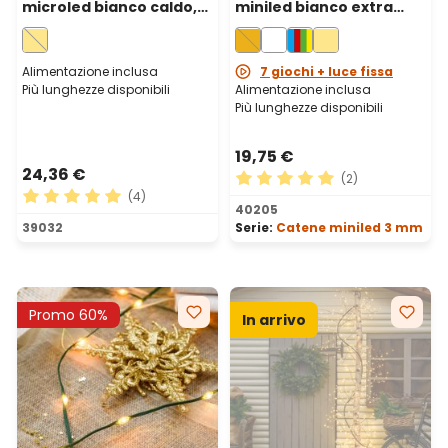
microled bianco caldo,
miniled bianco extra
cavo metal argento
caldo, cavo verde
Alimentazione inclusa
7 giochi + luce fissa
Più lunghezze disponibili
Alimentazione inclusa
Più lunghezze disponibili
19,75 €
24,36 €
(2)
(4)
Valutazione media di 5 su 5 
40205
Valutazione media di 5 su 5 stelle
39032
Serie:
Catene miniled 3 mm
Promo 60%
In arrivo