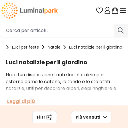
Passa al contenuto principale
Hai 0 artico
me
Luci per feste
Natale
Luci natalizie per il giardino
Luci natalizie per il giardino
Hai a tua disposizione tante luci natalizie per
esterno come le catene, le tende e le stalattiti
natalizie, utili per decorare alberi, siepi ringhiere e
gazebo. Sono luci natalizie per il giardino anche i
Leggi di più
proiettori – con cui puoi illuminare prati e muri –
così come gli alberi led e le grandi figure luminose a
forma di stella, sfera o renna.
Filtri
Più venduti