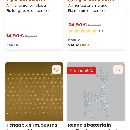
7 giochi + luce fissa
7 giochi + luce fissa
Alimentazione inclusa
Alimentazione inclusa
Più lunghezze disponibili
Più misure disponibili
24,90 €
65,33 €
(1)
14,90 €
21,36 €
Valutazione media di 5 su 5 
68902
65666
Serie:
GMD
Promo 56%
Tenda 5 x h 1 m, 500 led
Renna a batteria in