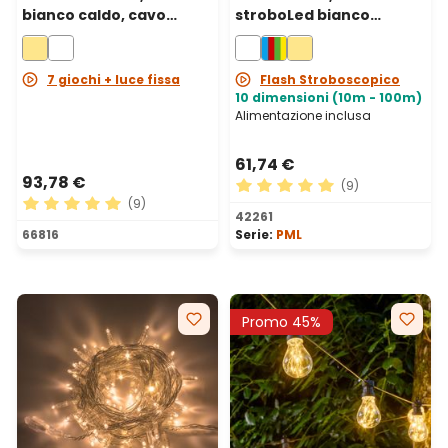
bianco caldo, cavo
stroboLed bianco
bianco
freddo, cavo nero,
prolungabile
7 giochi + luce fissa
Flash Stroboscopico
10 dimensioni (10m - 100m)
Alimentazione inclusa
61,74 €
93,78 €
(9)
(9)
Valutazione media di 5 su 5 
42261
Valutazione media di 5 su 5 stelle
66816
Serie:
PML
Promo 45%