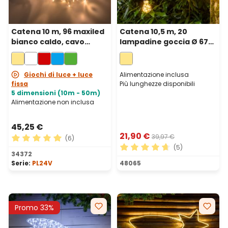
Catena 10 m, 96 maxiled
Catena 10,5 m, 20
bianco caldo, cavo
lampadine goccia Ø 67
trasparente,
mm, 200 microled
prolungabile
bianco caldo, cavo nero
Giochi di luce + luce
Alimentazione inclusa
fissa
Più lunghezze disponibili
5 dimensioni (10m - 50m)
Alimentazione non inclusa
45,25 €
21,90 €
39,97 €
(6)
(5)
Valutazione media di 5 su 5 stelle
34372
Valutazione media di 4.8 su 
Serie:
PL24V
48065
Promo 33%