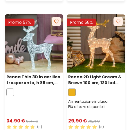
Promo 57%
Promo 58%
Renna Thin 3D in acrilico
Renna 2D Light Cream &
trasparente, h 85 cm,
Brown 100 cm, 120 led
180 led bianco freddo
bianco extra caldo
Alimentazione inclusa
Più altezze disponibili
34,90 €
29,90 €
81,47 €
70,71 €
(3)
(3)