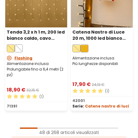
Tenda 3,2 x h 1 m, 200 led
Catena Nastro di Luce
bianco caldo, cavo
20 m, 1000 led bianco
bianco, prolungabile
caldo, cavo verde
Flashing
Alimentazione inclusa
Alimentazione inclusa
Più lunghezze disponibili
Prolungabile fino a 6,4 metri (2
pz)
17,90 €
24,13 €
18,90 €
32,15 €
(1)
(1)
Valutazione media di 5 su 5 
42001
Valutazione media di 5 su 5 stelle
71391
Serie:
Catene nastro di luci
1
Pagina
48 di 268 articoli visualizzati