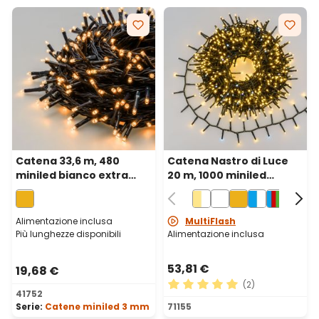
Catena 33,6 m, 480
Catena Nastro di Luce
miniled bianco extra
20 m, 1000 miniled
caldo, cavo verde
bianco caldo e bianco
freddo, cavo verde
Alimentazione inclusa
MultiFlash
Più lunghezze disponibili
Alimentazione inclusa
53,81 €
19,68 €
(2)
41752
Valutazione media di 5 su 5 
Serie:
Catene miniled 3 mm
71155