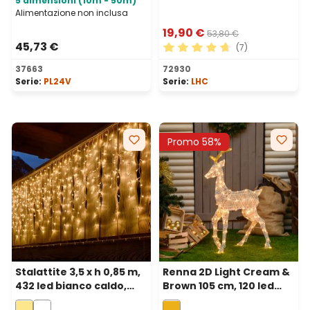
5 dimensioni (10m - 50m)
Alimentazione non inclusa
19,90 €
53,80 €
45,73 €
(7)
Valutazione media di 4.71 su
37663
72930
Serie:
PL24V
Serie:
LHC
Promo 58%
Stalattite 3,5 x h 0,85 m,
Renna 2D Light Cream &
432 led bianco caldo,
Brown 105 cm, 120 led
cavo bianco,
bianco extra caldo