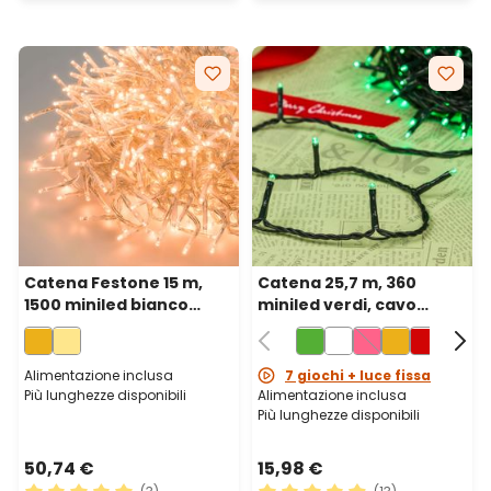
Catena Festone 15 m,
Catena 25,7 m, 360
1500 miniled bianco
miniled verdi, cavo
extra caldo, cavo
verde
trasparente
Alimentazione inclusa
7 giochi + luce fissa
Più lunghezze disponibili
Alimentazione inclusa
Più lunghezze disponibili
50,74 €
15,98 €