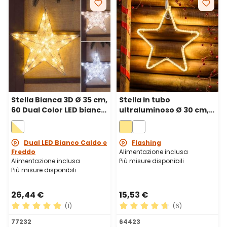
Stella Bianca 3D Ø 35 cm,
Stella in tubo
60 Dual Color LED bianco
ultraluminoso Ø 30 cm,
caldo e freddo
96 led bianco caldo
Dual LED Bianco Caldo e
Flashing
Freddo
Alimentazione inclusa
Alimentazione inclusa
Più misure disponibili
Più misure disponibili
26,44 €
15,53 €
(1)
(6)
Valutazione media di 5 su 5 stelle
Valutazione media di 4.83 su
77232
64423