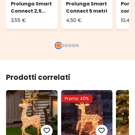
Prolunga Smart
Prolunga Smart
Porta
Connect 2,5
Connect 5 metri
con 
metri
Contr
3,55 €
4,50 €
10,45
Conne
800 l
Prodotti correlati
Promo 40%