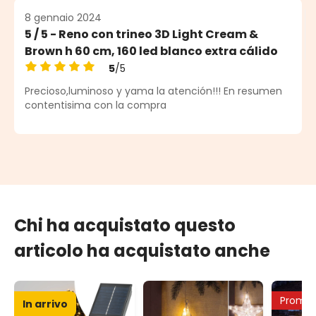
8 gennaio 2024
5 / 5 - Reno con trineo 3D Light Cream &
Brown h 60 cm, 160 led blanco extra cálido
5
/5
Valutazione media di 5 su 5 stelle
Precioso,luminoso y yama la atención!!! En resumen
contentisima con la compra
Chi ha acquistato questo
articolo ha acquistato anche
Promo
In arrivo