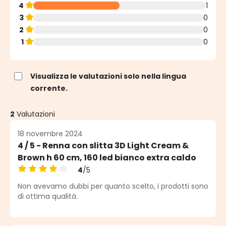
4
1
3
0
2
0
1
0
Visualizza le valutazioni solo nella lingua
corrente.
2
Valutazioni
18 novembre 2024
4 / 5 - Renna con slitta 3D Light Cream &
Brown h 60 cm, 160 led bianco extra caldo
4
/5
Valutazione media di 4 su 5 stelle
Non avevamo dubbi per quanto scelto, i prodotti sono
di ottima qualità.