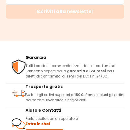
Iscriviti alla newsletter
Garanzia
Tutti i prodotti commercializzati dallo store Luminal
Park sono coperti dalla
garanzia di 24 mesi
per i
difetti di conformità, ai sensi del DLgs n. 24/02.
Trasporto gratis
Su tutti gli ordini superiori a
150€
. Sono esclusi gli ordini
da parte di rivenditori e negozianti.
Aiuto e Contatti
Parla subito con un operatore
Entra in chat