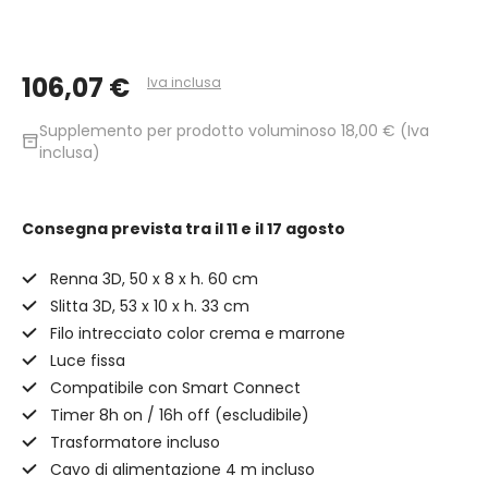
106,07 €
Iva inclusa
Supplemento per prodotto voluminoso 18,00 € (Iva
inventory_2
inclusa)
Consegna prevista
tra il 11 e il 17 agosto
Renna 3D, 50 x 8 x h. 60 cm
Slitta 3D, 53 x 10 x h. 33 cm
Filo intrecciato color crema e marrone
Luce fissa
Compatibile con Smart Connect
Timer 8h on / 16h off (escludibile)
Trasformatore incluso
Cavo di alimentazione 4 m incluso