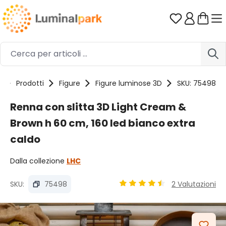
Passa al contenuto principale
Hai 0 artico
e
Prodotti
Figure
Figure luminose 3D
SKU: 75498
Renna con slitta 3D Light Cream &
Brown h 60 cm, 160 led bianco extra
caldo
Dalla collezione
LHC
SKU:
75498
2 Valutazioni
Valutazione media di 4.5 su 
Salta la galleria di immagini