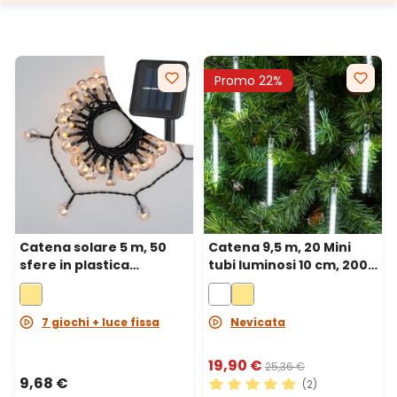
Promo 22%
Catena solare 5 m, 50
Catena 9,5 m, 20 Mini
sfere in plastica
tubi luminosi 10 cm, 200
trasparente Ø 20 mm,
led bianco freddo, cavo
led bianco caldo, cavo
verde
nero
7 giochi + luce fissa
Nevicata
19,90 €
25,36 €
9,68 €
(2)