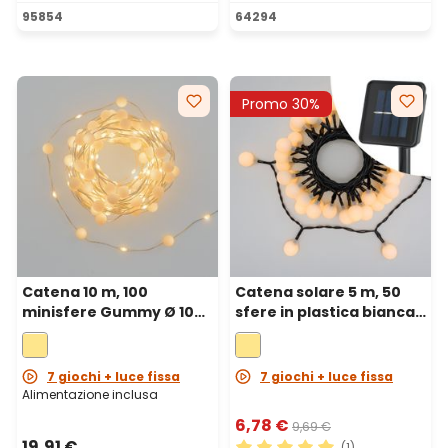
Valutazione media di 5 su 5 
95854
64294
Promo 30%
Catena 10 m, 100
Catena solare 5 m, 50
minisfere Gummy Ø 10
sfere in plastica bianca
mm, microled bianco
Ø 20 mm, led bianco
caldo, cavo metal
caldo, cavo nero
argento
7 giochi + luce fissa
7 giochi + luce fissa
Alimentazione inclusa
6,78 €
9,69 €
19,91 €
(1)