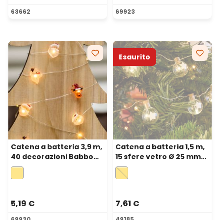
63662
69923
Esaurito
Catena a batteria 3,9 m,
Catena a batteria 1,5 m,
40 decorazioni Babbo
15 sfere vetro Ø 25 mm
Natale, renna e
stelle, microled bianco
pupazzo, microled
caldo
bianco caldo
5,19 €
7,61 €
69930
49185