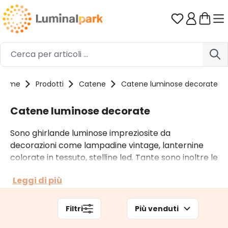
Passa al contenuto principale
Hai 0 artico
Home
Prodotti
Catene
Catene luminose decorate
Catene luminose decorate
Sono ghirlande luminose impreziosite da
decorazioni come lampadine vintage, lanternine
colorate in tessuto, stelline led. Tante sono inoltre le
catene luminose decorate con pigne, palline e altri
Leggi di più
motivi natalizi. Tra le catene decorate trovi quelle
per interno a batteria e quelle per esterno a
corrente.
Filtri
Più venduti