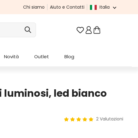
Chi siamo
Aiuto e Contatti
Italia
Hai 0 articoli nella list
Novità
Outlet
Blog
i luminosi, led bianco
2 Valutazioni
Valutazione media di 5 su 5 ste