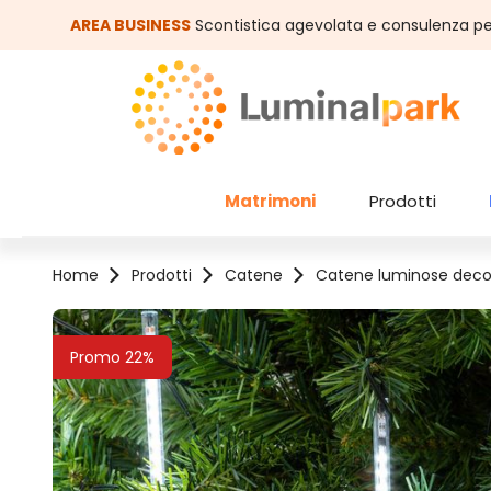
assa al contenuto principale
Salta alla ricerca
AREA BUSINESS
Scontistica agevolata e consulenza pe
Matrimoni
Prodotti
Home
Prodotti
Catene
Catene luminose deco
Salta la galleria di immagini
Promo 22%