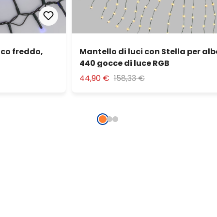
nco freddo,
Mantello di luci con Stella per alb
440 gocce di luce RGB
44,90 €
158,33 €