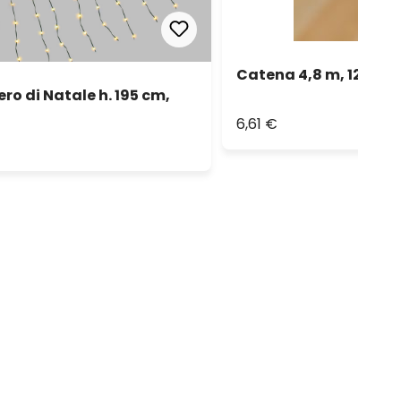
Catena 4,8 m, 120 led
ero di Natale h. 195 cm,
6,61 €