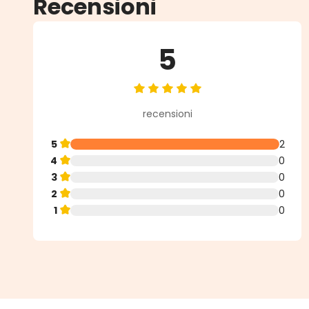
Recensioni
5
Valutazione media di 5 su 5 stell
recensioni
5
2
4
0
3
0
2
0
1
0