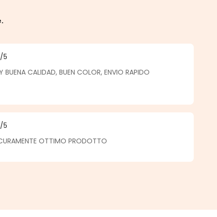
e.
5
/5
a di 5 su 5 stelle
BUENA CALIDAD, BUEN COLOR, ENVIO RAPIDO
5
/5
a di 5 su 5 stelle
SICURAMENTE OTTIMO PRODOTTO