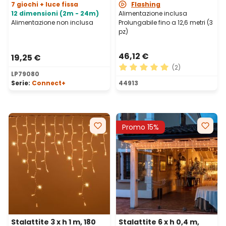
7 giochi + luce fissa
Flashing
12 dimensioni (2m - 24m)
Alimentazione inclusa
Alimentazione non inclusa
Prolungabile fino a 12,6 metri (3
pz)
46,12 €
19,25 €
(2)
LP79080
Valutazione media di 5 su 5 
Serie:
Connect+
44913
Promo 15%
Stalattite 3 x h 1 m, 180
Stalattite 6 x h 0,4 m,