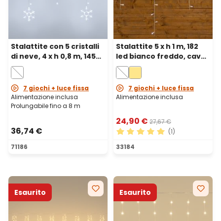
Stalattite con 5 cristalli
Stalattite 5 x h 1 m, 182
di neve, 4 x h 0,8 m, 145
led bianco freddo, cavo
led bianco freddo,
bianco
prolungabile
7 giochi + luce fissa
7 giochi + luce fissa
Alimentazione inclusa
Alimentazione inclusa
Prolungabile fino a 8 m
24,90 €
27,67 €
36,74 €
(1)
Valutazione media di 5 su 5 
71186
33184
Esaurito
Esaurito