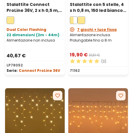
Stalattite Connect
Stalattite con 5 stelle, 4
ProLine 36V, 2 x h 0,5 m,
x h 0,8 m, 150 led bianco
80 maxiled bianco caldo,
caldo e bianco freddo,
cavo trasparente,
prolungabile
prolungabile
Dual Color Flashing
7 giochi + luce fissa
22 dimensioni (2m - 44m)
Alimentazione inclusa
Alimentazione non inclusa
Prolungabile fino a 8 m
19,90 €
40,67 €
31,51 €
(3)
LP78052
Valutazione media di 5 su 5 
Serie:
Connect ProLine 36V
71162