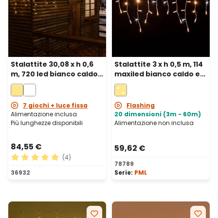
Stalattite 30,08 x h 0,6
Stalattite 3 x h 0,5 m, 114
m, 720 led bianco caldo,
maxiled bianco caldo e
cavo bianco
bianco freddo,
prolungabile, IP67
7 giochi + luce fissa
Flashing
Alimentazione inclusa
20 dimensioni (3m - 60m)
Più lunghezze disponibili
Alimentazione non inclusa
84,55 €
59,62 €
(4)
78789
Valutazione media di 5 su 5 stelle
36932
Serie:
PML