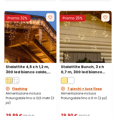
Promo 32%
Promo 25%
Stalattite 4,5 x h 1,2 m,
Stalattite Bunch, 3 x h
300 led bianco caldo,
0,7 m, 300 led bianco
cavo bianco,
caldo, prolungabile,
prolungabile
cavo bianco
Flashing
7 giochi + luce fissa
Alimentazione inclusa
Alimentazione inclusa
Prolungabile fino a 13,5 metri (3
Prolungabile fino a 6 m (2 pz)
pz)
39,89 €
29,90 €
58,41 €
39,97 €