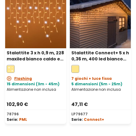
Stalattite 3 x h 0,9 m, 228
Stalattite Connect+ 5 x h
maxiled bianco caldo e
0,36 m, 400 led bianco
bianco freddo,
caldo, cavo verde,
prolungabile, IP67
prolungabile
Flashing
7 giochi + luce fissa
15 dimensioni (3m - 45m)
5 dimensioni (5m - 25m)
Alimentazione non inclusa
Alimentazione non inclusa
102,90 €
47,11 €
78796
LP79677
Serie:
PML
Serie:
Connect+