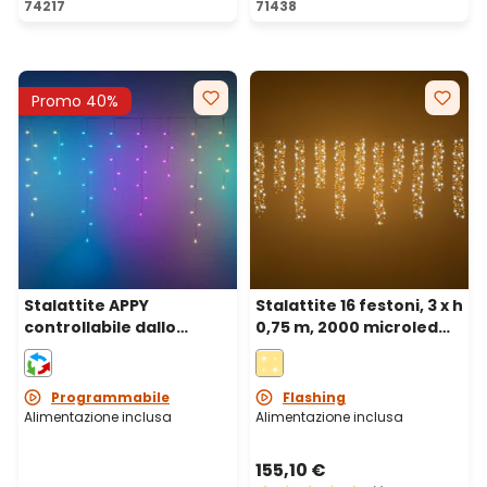
74217
71438
Promo 40%
Stalattite APPY
Stalattite 16 festoni, 3 x h
controllabile dallo
0,75 m, 2000 microled
Smartphone, 4 x h 0,9 m,
alta densità bianco
125 Pixel led RGB
caldo, cavo metal
argento
Programmabile
Flashing
Alimentazione inclusa
Alimentazione inclusa
155,10 €