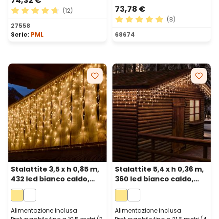
74,32 €
73,78 €
(12)
(8)
Valutazione media di 4.83 su 5 stelle
27558
Valutazione media di 4.88 su
Serie:
PML
68674
Stalattite 3,5 x h 0,85 m,
Stalattite 5,4 x h 0,36 m,
432 led bianco caldo,
360 led bianco caldo,
cavo bianco,
cavo bianco,
prolungabile
prolungabile
Alimentazione inclusa
Alimentazione inclusa