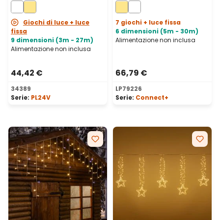
cavo trasparente,
caldo, cavo trasparente,
prolungabile
prolungabile
Giochi di luce + luce
7 giochi + luce fissa
fissa
6 dimensioni (5m - 30m)
9 dimensioni (3m - 27m)
Alimentazione non inclusa
Alimentazione non inclusa
44,42 €
66,79 €
34389
LP79226
Serie:
PL24V
Serie:
Connect+