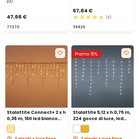
pz)
57,64 €
47,66 €
(6)
Valutazione media di 5 su 5 
77270
36826
Promo 15%
Stalattite Connect+ 2 x h
Stalattite 5,12 x h 0,75 m,
0,36 m, 160 led bianco
224 gocce di luce, led
caldo, cavo verde,
bianco freddo,
prolungabile
prolungabile
7 giochi + luce fissa
7 giochi + luce fissa