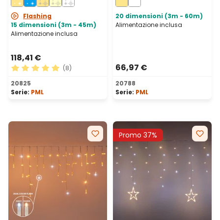
prolungabile, IP67
prolungabile, IP67
Flashing
20 dimensioni (3m - 60m)
15 dimensioni (3m - 45m)
Alimentazione inclusa
Alimentazione inclusa
118,41 €
66,97 €
(8)
Valutazione media di 5 su 5 stelle
20825
20788
Serie:
PML
Serie:
PML
Promo 37%