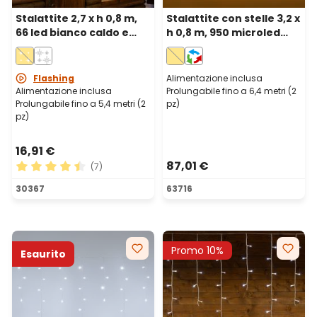
Stalattite 2,7 x h 0,8 m,
Stalattite con stelle 3,2 x
66 led bianco caldo e
h 0,8 m, 950 microled
freddo, cavo
bianco caldo,
trasparente,
prolungabile
prolungabile
Flashing
Alimentazione inclusa
Alimentazione inclusa
Prolungabile fino a 6,4 metri (2
Prolungabile fino a 5,4 metri (2
pz)
pz)
16,91 €
87,01 €
(7)
Valutazione media di 4.43 su 5 stelle
30367
63716
Promo 10%
Esaurito