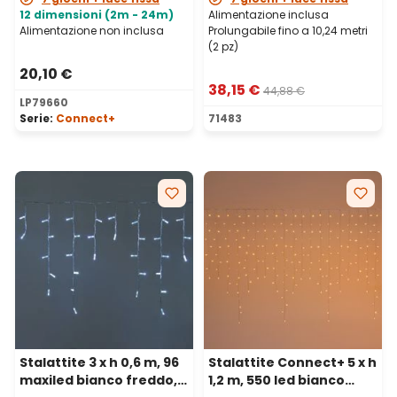
12 dimensioni (2m - 24m)
Alimentazione inclusa
Alimentazione non inclusa
Prolungabile fino a 10,24 metri
(2 pz)
20,10 €
38,15 €
44,88 €
LP79660
Serie:
Connect+
71483
Stalattite 3 x h 0,6 m, 96
Stalattite Connect+ 5 x h
maxiled bianco freddo,
1,2 m, 550 led bianco