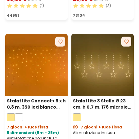
(1)
(3)
Valutazione media di 5 su 5 stelle
Valutazione media di 5 su 5 
44951
73104
Stalattite Connect+ 5 x h
Stalattite 8 Stelle Ø 23
0,8 m, 350 led bianco
cm, h 0,7 m, 176 microled
caldo, cavo trasparente,
bianco caldo, cavo
prolungabile
metal argento
7 giochi + luce fissa
7 giochi + luce fissa
5 dimensioni (5m - 25m)
Alimentazione inclusa
Alimentazione non inclusa