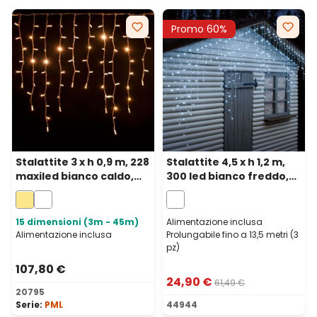
Promo 60%
Stalattite 3 x h 0,9 m, 228
Stalattite 4,5 x h 1,2 m,
maxiled bianco caldo,
300 led bianco freddo,
cavo bianco,
cavo bianco,
prolungabile, IP67
prolungabile
15 dimensioni (3m - 45m)
Alimentazione inclusa
Alimentazione inclusa
Prolungabile fino a 13,5 metri (3
pz)
107,80 €
24,90 €
61,49 €
20795
Serie:
PML
44944