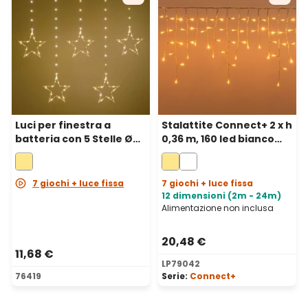
Luci per finestra a
Stalattite Connect+ 2 x h
batteria con 5 Stelle Ø
0,36 m, 160 led bianco
23 cm, h 0,86 m, 80
caldo, cavo trasparente,
microled bianco caldo,
prolungabile
cavo metal argento
7 giochi + luce fissa
7 giochi + luce fissa
12 dimensioni (2m - 24m)
Alimentazione non inclusa
20,48 €
11,68 €
LP79042
76419
Serie:
Connect+