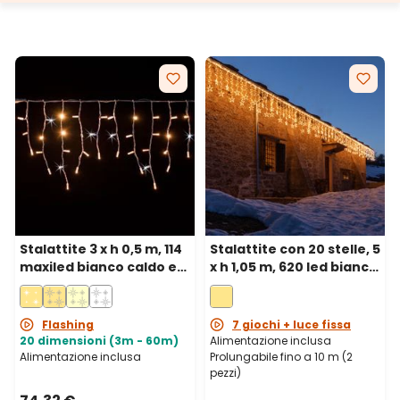
Stalattite 3 x h 0,5 m, 114
Stalattite con 20 stelle, 5
maxiled bianco caldo e
x h 1,05 m, 620 led bianco
bianco freddo,
caldo, prolungabile
prolungabile, IP67
Flashing
7 giochi + luce fissa
20 dimensioni (3m - 60m)
Alimentazione inclusa
Alimentazione inclusa
Prolungabile fino a 10 m (2
pezzi)