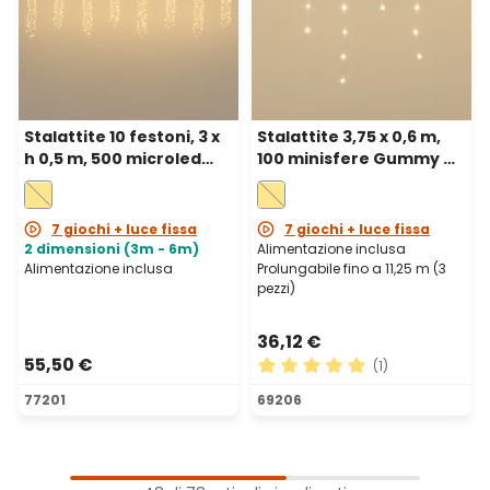
Stalattite 10 festoni, 3 x
Stalattite 3,75 x 0,6 m,
h 0,5 m, 500 microled
100 minisfere Gummy Ø
bianco caldo, cavo
10 mm, microled bianco
metal argento,
caldo, prolungabile
prolungabile
7 giochi + luce fissa
7 giochi + luce fissa
2 dimensioni (3m - 6m)
Alimentazione inclusa
Alimentazione inclusa
Prolungabile fino a 11,25 m (3
pezzi)
36,12 €
55,50 €
(1)
Valutazione media di 5 su 5 
77201
69206
1
Pagina