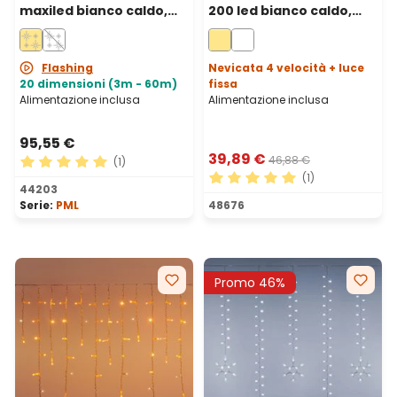
maxiled bianco caldo,
200 led bianco caldo,
cavo bianco,
cavo bianco
prolungabile, IP67
Flashing
Nevicata 4 velocità + luce
20 dimensioni (3m - 60m)
fissa
Alimentazione inclusa
Alimentazione inclusa
95,55 €
39,89 €
46,88 €
(1)
(1)
Valutazione media di 5 su 5 stelle
44203
Valutazione media di 5 su 5 
Serie:
PML
48676
Promo 46%