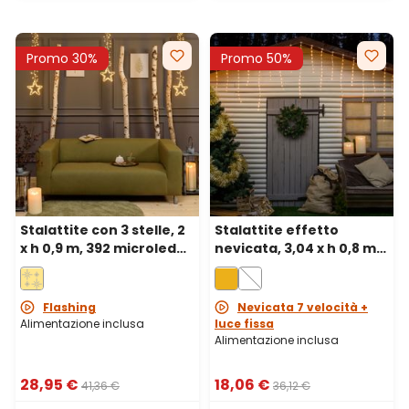
Promo 30%
Promo 50%
Stalattite con 3 stelle, 2
Stalattite effetto
x h 0,9 m, 392 microled
nevicata, 3,04 x h 0,8 m,
bianco caldo, cavo
220 gocce di luce, led
metal argento
bianco extra caldo
Flashing
Nevicata 7 velocità +
Alimentazione inclusa
luce fissa
Alimentazione inclusa
28,95 €
18,06 €
41,36 €
36,12 €