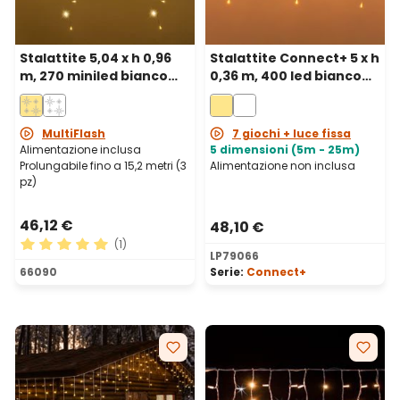
Stalattite 5,04 x h 0,96
Stalattite Connect+ 5 x h
m, 270 miniled bianco
0,36 m, 400 led bianco
caldo, cavo bianco,
caldo, cavo trasparente,
prolungabile
prolungabile
MultiFlash
7 giochi + luce fissa
Alimentazione inclusa
5 dimensioni (5m - 25m)
Prolungabile fino a 15,2 metri (3
Alimentazione non inclusa
pz)
46,12 €
48,10 €
(1)
LP79066
Valutazione media di 5 su 5 stelle
66090
Serie:
Connect+