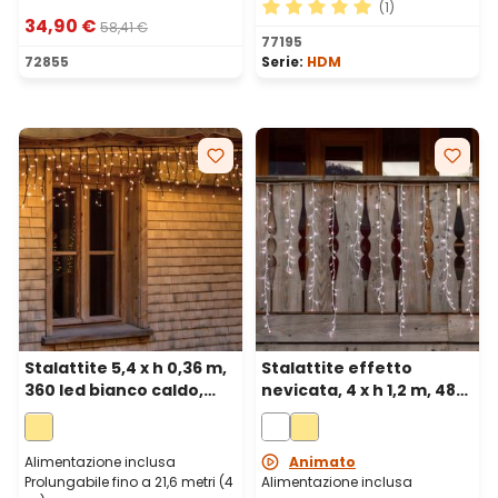
(1)
34,90 €
58,41 €
Valutazione media di 5 su 5 
77195
72855
Serie:
HDM
Stalattite 5,4 x h 0,36 m,
Stalattite effetto
360 led bianco caldo,
nevicata, 4 x h 1,2 m, 480
cavo nero, prolungabile
led bianco freddo, cavo
bianco
Alimentazione inclusa
Animato
Prolungabile fino a 21,6 metri (4
Alimentazione inclusa