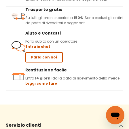
Trasporto gratis
Su tutti gli ordini superiori a
150€
. Sono esclusi gli ordini
da parte di rivenditori e negozianti.
Aiuto e Contatti
Parla subito con un operatore
Entra in chat
Parla con noi
Restituzione facile
Entro
14 giorni
dalla data di ricevimento della merce.
Leggi come fare
Servizio clienti