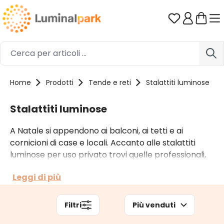
Passa al contenuto principale
Hai 0 artico
Home
Prodotti
Tende e reti
Stalattiti luminose
Stalattiti luminose
A Natale si appendono ai balconi, ai tetti e ai
cornicioni di case e locali. Accanto alle stalattiti
luminose per uso privato trovi quelle professionali,
pensate per installazioni più complesse, per le città
Leggi di più
e i grandi edifici. Delle nostre stalattiti di luci puoi
scegliere il colore di luce, l’effetto luminoso e la
lunghezza di cui hai bisogno.
Filtri
Più venduti