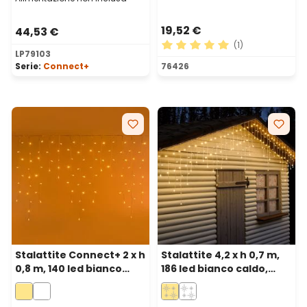
19,52 €
44,53 €
(1)
LP79103
Valutazione media di 5 su 5 
Serie:
Connect+
76426
Stalattite Connect+ 2 x h
Stalattite 4,2 x h 0,7 m,
0,8 m, 140 led bianco
186 led bianco caldo,
caldo, cavo trasparente,
cavo bianco,
prolungabile
prolungabile