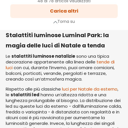
48 di 78 articoli visualizzati
2
Carica altri
Pagina
a successiva
Torna su
Stalattiti luminose Luminal Park: la
magia delle luci di Natale a tenda
Le
stalattiti luminose natalizie
sono una tipica
decorazione appartenente alla linea delle
tende di
luci
con cui, durante l’inverno, puoi ornare cornicioni,
balconi, porticati, verande, pergolati e terrazze,
creando così un’atmosfera magica.
Rispetto alle più classiche
luci per Natale da esterno
,
le
stalattiti led
hanno un’altezza ridotta e una
lunghezza prolungabile al bisogno. La distribuzione dei
led su queste luci da esterno - dall’illuminazione calda,
fredda o variopinta - è distanziata con regolarità e in
alcuni casi è più ravvicinata per aumentarne la
luminosità generale. Invece, la lunghezza dei singoli