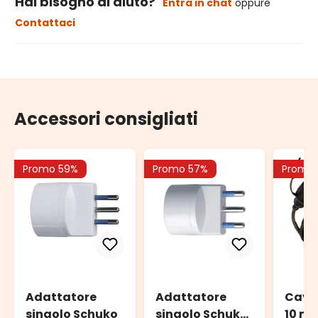
Hai bisogno di aiuto?
Entra in chat
oppure
Contattaci
Accessori consigliati
Promo 59%
Promo 57%
Promo
Adattatore
Adattatore
Cavo
singolo Schuko
singolo Schuko
10 m 