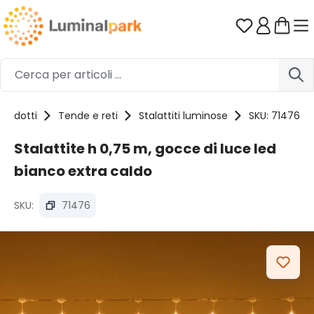
Passa al contenuto principale
Hai 0 artico
Prodotti
Tende e reti
Stalattiti luminose
SKU: 71476
Stalattite h 0,75 m, gocce di luce led
bianco extra caldo
SKU:
71476
Salta la galleria di immagini