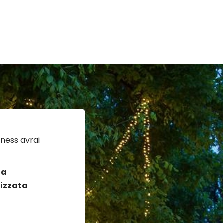
ness avrai
ta
izzata
k