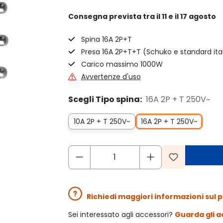
Consegna prevista
tra il 11 e il 17 agosto
Spina 16A 2P+T
Presa 16A 2P+T+T (Schuko e standard ital
Carico massimo 1000W
Avvertenze d'uso
Scegli Tipo spina:
16A 2P + T 250V~
10A 2P + T 250V~
16A 2P + T 250V~
Richiedi maggiori informazioni sul 
Sei interessato agli accessori?
Guarda gli a