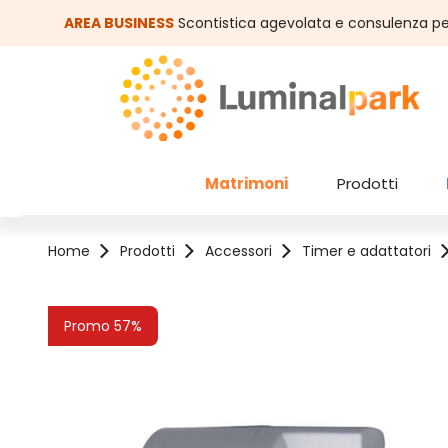
assa al contenuto principale
Salta alla ricerca
AREA BUSINESS
Scontistica agevolata e consulenza pe
Matrimoni
Prodotti
Home
Prodotti
Accessori
Timer e adattatori
Salta la galleria di immagini
Promo 57%