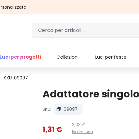
rsonalizzata
Luci per progetti
Collezioni
Luci per feste
SKU: 09097
Adattatore singol
SKU:
09097
3,03 €
1,31 €
Iva inclusa