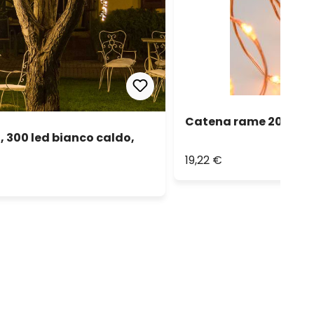
Catena rame 20 m, 40
, 300 led bianco caldo,
19,22 €