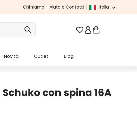
Chi siamo
Aiuto e Contatti
Italia
Hai 0 articoli nella list
Novità
Outlet
Blog
o Schuko con spina 16A