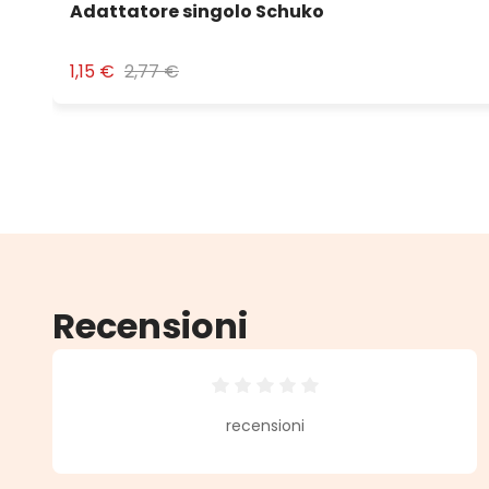
Adattatore singolo Schuko
1,15 €
2,77 €
Recensioni
Valutazione media di 0 su 5 stell
recensioni