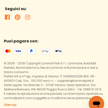
Seguici su:
Puoi pagare con:
© 2006 - 2026 Copyright Luminal Park S.r.l.: Luminarie, Addobbi
Natalizi, Illuminotecnica, Decori Luminosi e Illuminazione a Led a
basso consumo
Partita IVA e n° reg. imprese di Verona: IT 04199420235 REA: VR-
400601 Cap. Soc.: 100.000 euro i.v. - supporto@luminalpark.it
Sede Legale: Via Mameli, 11 - 37126 Verona; Sede Operativa: Via
Abetone Brennero, 149 46025 Poggio Rusco (Mn) - Tel. 0386 51 20 9
È vietata la riproduzione anche parziale. Le informazioni riportate su
Luminalpark.it sono soggette a modifiche senza preavviso.
Sitemap