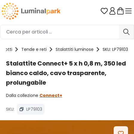
Passa al contenuto principale
Hai 0 artico
odotti
Tende e reti
Stalattiti luminose
SKU: LP79103
Stalattite Connect+ 5 x h 0,8 m, 350 led
bianco caldo, cavo trasparente,
prolungabile
Dalla collezione
Connect+
SKU:
LP79103
Salta la galleria di immagini