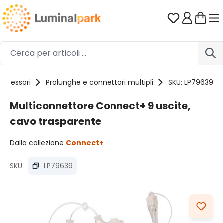
Passa al contenuto principale
Hai 0 artico
Accessori
Prolunghe e connettori multipli
SKU: LP79639
Multiconnettore Connect+ 9 uscite,
cavo trasparente
Dalla collezione
Connect+
SKU:
LP79639
Salta la galleria di immagini