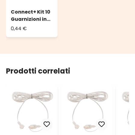
Connect+ Kit 10
Guarnizioni in
gomma O-Ring,
0,44 €
Ø 13mm
Prodotti correlati