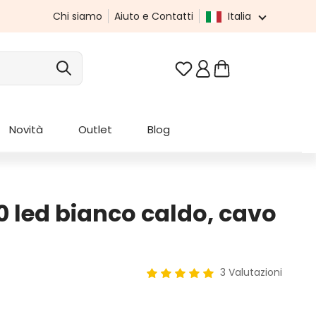
Chi siamo
Aiuto e Contatti
Italia
Hai 0 articoli nella list
Novità
Outlet
Blog
0 led bianco caldo, cavo
3 Valutazioni
Valutazione media di 5 su 5 ste