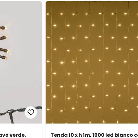
avo verde,
Tenda 10 x h 1m, 1000 led bianco 