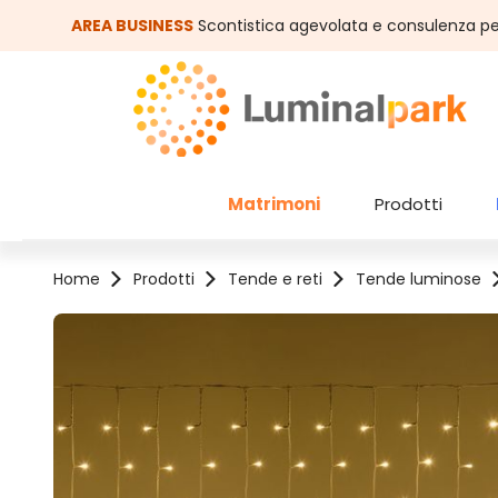
assa al contenuto principale
Salta alla ricerca
AREA BUSINESS
Scontistica agevolata e consulenza pe
Matrimoni
Prodotti
Home
Prodotti
Tende e reti
Tende luminose
Salta la galleria di immagini