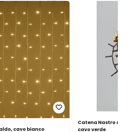
Catena Nastro di Luce
caldo, cavo bianco
cavo verde