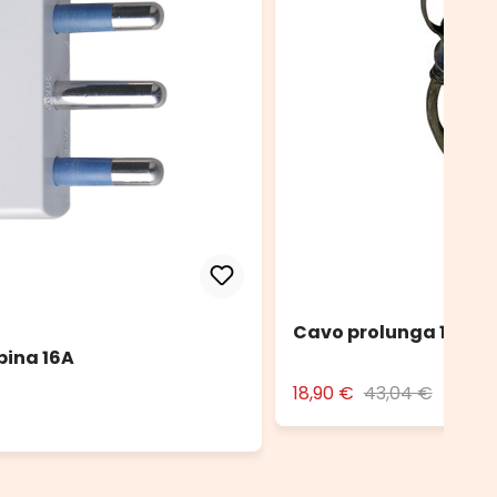
Cavo prolunga 10 m n
pina 16A
18,90 €
43,04 €