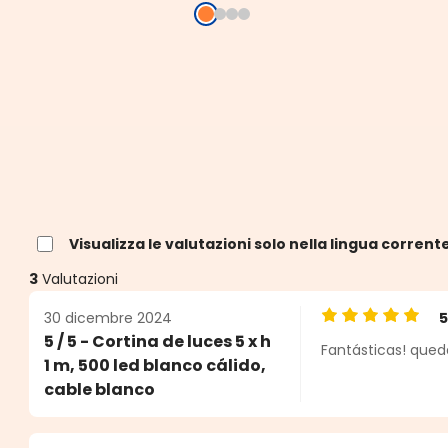
Visualizza le valutazioni solo nella lingua corrent
3
Valutazioni
30 dicembre 2024
Valutazione medi
5 / 5 - Cortina de luces 5 x h
Fantásticas! qued
e
1 m, 500 led blanco cálido,
cable blanco