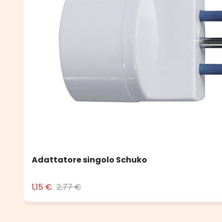
Adattatore singolo Schuko
1,15 €
2,77 €