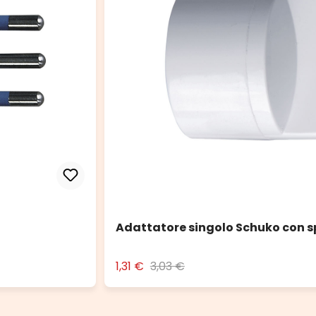
Adattatore singolo Schuko con s
1,31 €
3,03 €