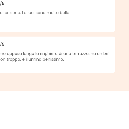
5
/5
a di 5 su 5 stelle
scrizione. Le luci sono molto belle
5
/5
a di 5 su 5 stelle
amo appesa lungo la ringhiera di una terrazza, ha un bel
on troppo, e illumina benissimo.