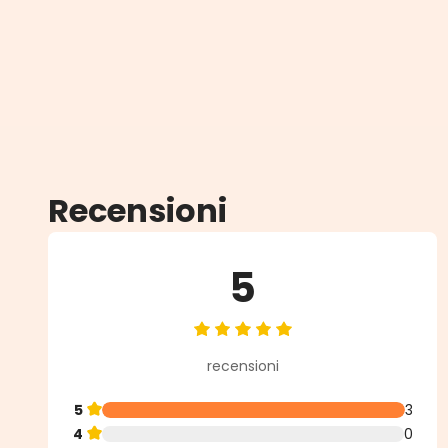
Recensioni
5
Valutazione media di 5 su 5 stell
recensioni
5
3
4
0