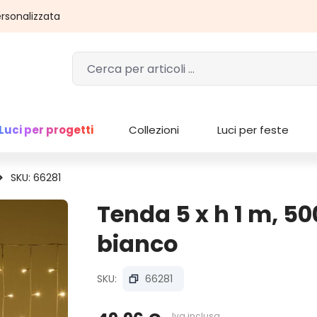
rsonalizzata
Luci per progetti
Collezioni
Luci per feste
SKU: 66281
Tenda 5 x h 1 m, 50
bianco
SKU:
66281
Iva inclusa