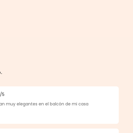
e.
5
/5
a di 5 su 5 stelle
an muy elegantes en el balcón de mi casa