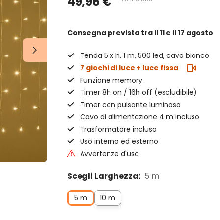
49,96 €
Consegna prevista
tra il 11 e il 17 agosto
Tenda 5 x h. 1 m, 500 led, cavo bianco
7 giochi di luce + luce fissa
Funzione memory
Timer 8h on / 16h off (escludibile)
Timer con pulsante luminoso
Cavo di alimentazione 4 m incluso
Trasformatore incluso
Uso interno ed esterno
Avvertenze d'uso
Scegli Larghezza:
5 m
5 m
10 m