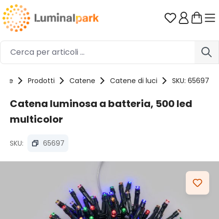
Passa al contenuto principale
Hai 0 artico
ome
Prodotti
Catene
Catene di luci
SKU: 65697
Catena luminosa a batteria, 500 led
multicolor
SKU:
65697
Salta la galleria di immagini