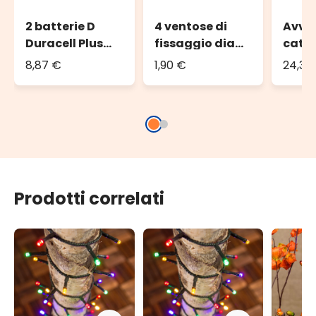
2 batterie D
4 ventose di
Avvol
Duracell Plus
fissaggio diam.
caten
Power (torcia)
4 cm
fino 
8,87 €
1,90 €
24,36
o 100
cate
Prodotti correlati