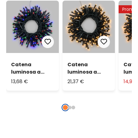
Promo
Catena
Catena
Cate
luminosa a
luminosa a
lumi
batteria, 300
batteria, 500
batte
13,68 €
21,37 €
14,90
led multicolor
led bianco
led e
caldo