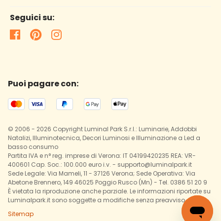
Seguici su:
Puoi pagare con:
© 2006 - 2026 Copyright Luminal Park S.r.l.: Luminarie, Addobbi
Natalizi, Illuminotecnica, Decori Luminosi e Illuminazione a Led a
basso consumo
Partita IVA e n° reg. imprese di Verona: IT 04199420235 REA: VR-
400601 Cap. Soc.: 100.000 euro i.v. - supporto@luminalpark.it
Sede Legale: Via Mameli, 11 - 37126 Verona; Sede Operativa: Via
Abetone Brennero, 149 46025 Poggio Rusco (Mn) - Tel. 0386 51 20 9
È vietata la riproduzione anche parziale. Le informazioni riportate su
Luminalpark.it sono soggette a modifiche senza preavviso.
Sitemap