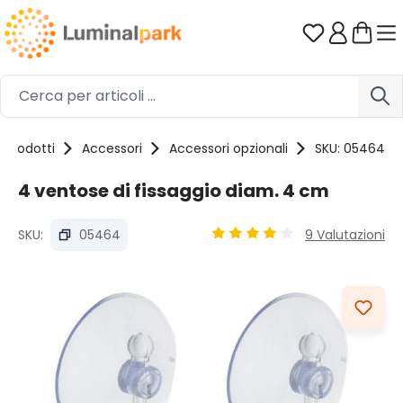
Passa al contenuto principale
Hai 0 artico
Prodotti
Accessori
Accessori opzionali
SKU: 05464
4 ventose di fissaggio diam. 4 cm
SKU:
05464
9 Valutazioni
Valutazione media di 4.11 su 
Salta la galleria di immagini