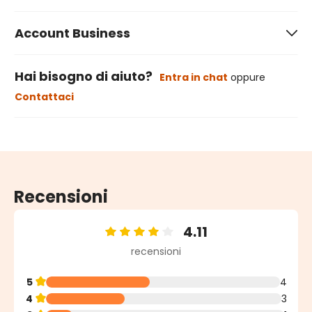
Account Business
Hai bisogno di aiuto?
Entra in chat
oppure
Contattaci
Recensioni
4.11
Valutazione media di 4.11 su 5 stelle
recensioni
5
4
4
3