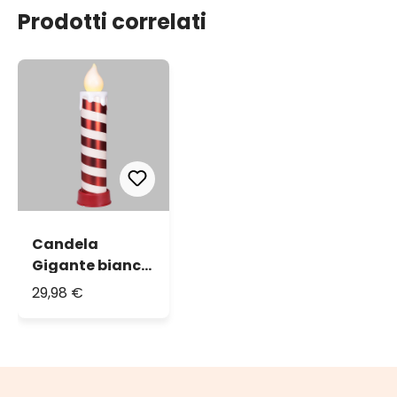
Prodotti correlati
Candela
Gigante bianca
e rossa a
29,98 €
batteria, h 58
cm, effetto
fiamma, led
bianco caldo