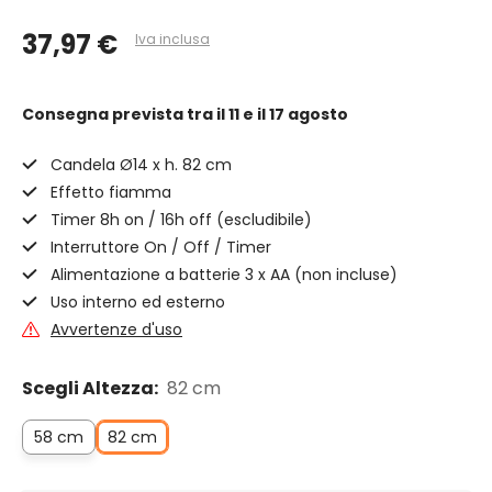
37,97 €
Iva inclusa
Consegna prevista
tra il 11 e il 17 agosto
Candela Ø14 x h. 82 cm
Effetto fiamma
Timer 8h on / 16h off (escludibile)
Interruttore On / Off / Timer
Alimentazione a batterie 3 x AA (non incluse)
Uso interno ed esterno
Avvertenze d'uso
Scegli Altezza:
82 cm
58 cm
82 cm