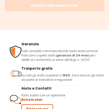
Iscriviti alla newsletter
Garanzia
Tutti i prodotti commercializzati dallo store Luminal
Park sono coperti dalla
garanzia di 24 mesi
per i
difetti di conformità, ai sensi del DLgs n. 24/02.
Trasporto gratis
Su tutti gli ordini superiori a
150€
. Sono esclusi gli ordini
da parte di rivenditori e negozianti.
Aiuto e Contatti
Parla subito con un operatore
Entra in chat
Parla con noi