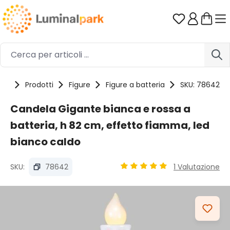
Passa al contenuto principale
Hai 0 artico
me
Prodotti
Figure
Figure a batteria
SKU: 78642
Candela Gigante bianca e rossa a
batteria, h 82 cm, effetto fiamma, led
bianco caldo
SKU:
78642
1 Valutazione
Valutazione media di 5 su 5 
Salta la galleria di immagini