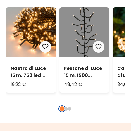
Nastro di Luce
Festone di Luce
Cate
15 m, 750 led
15 m, 1500
di Lu
bianco extra
miniled bianco
1500 
19,22 €
48,42 €
34,06
caldo
caldo
extra