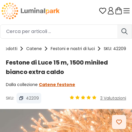
Passa al contenuto principale
Hai 0 artico
Prodotti
Catene
Festoni e nastri di luci
SKU: 42209
Festone di Luce 15 m, 1500 miniled
bianco extra caldo
Dalla collezione
Catene festone
SKU:
42209
3 Valutazioni
Valutazione media di 5 su 5 
Salta la galleria di immagini