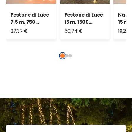
Festone di Luce
Festone di Luce
Nastr
7,5 m, 750
15 m, 1500
15 m,
miniled bianco
miniled bianco
bianc
27,37 €
50,74 €
19,22 
extra caldo
caldo
cald