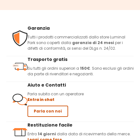
Garanzia
Tutti i prodotti commercializzati dallo store Luminal
Park sono coperti dalla
garanzia di 24 mesi
per i
difetti di conformità, ai sensi del DLgs n. 24/02.
Trasporto gratis
Su tutti gli ordini superiori a
150€
. Sono esclusi gli ordini
da parte di rivenditori e negozianti.
Aiuto e Contatti
Parla subito con un operatore
Entra in chat
Parla con noi
Restituzione facile
Entro
14 giorni
dalla data di ricevimento della merce.
Leggi come fare