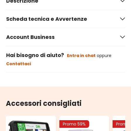
Descrizione
Scheda tecnica e Avvertenze
Account Business
Hai bisogno di aiuto?
Entra in chat
oppure
Contattaci
Accessori consigliati
Promo 59%
Promo