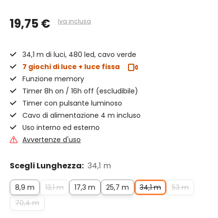
19,75 €
Iva inclusa
34,1 m di luci, 480 led, cavo verde
7 giochi di luce + luce fissa
Funzione memory
Timer 8h on / 16h off (escludibile)
Timer con pulsante luminoso
Cavo di alimentazione 4 m incluso
Uso interno ed esterno
Avvertenze d'uso
Scegli Lunghezza:
34,1 m
8,9 m
13,1 m
17,3 m
25,7 m
34,1 m
53 m
70,4 m