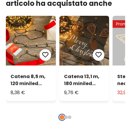
articolo ha acquistato anche
Promo
Catena 8,5 m,
Catena 13,1 m,
Stell
120 miniled
180 miniled
neon
bianco extra
bianco extra
profi
8,38 €
9,76 €
32,90
caldo, cavo
caldo, cavo
led b
verde
verde
cald