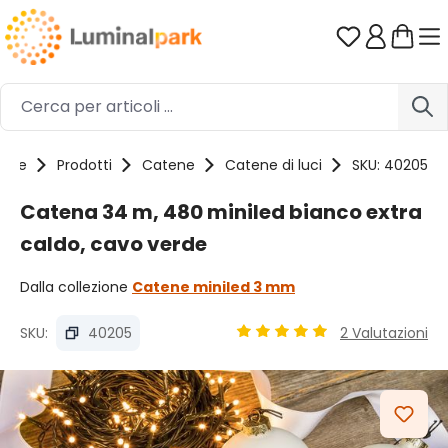
Passa al contenuto principale
Hai 0 artico
ome
Prodotti
Catene
Catene di luci
SKU: 40205
Catena 34 m, 480 miniled bianco extra
caldo, cavo verde
Dalla collezione
Catene miniled 3 mm
SKU:
40205
2 Valutazioni
Valutazione media di 4.9 su 
Salta la galleria di immagini