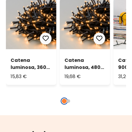
Catena
Catena
Caten
luminosa, 360
luminosa, 480
900 l
miniled bianco
miniled bianco
cald
15,83 €
19,68 €
31,20 
extra caldo
extra caldo