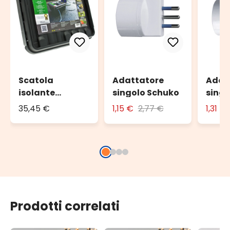
Scatola
Adattatore
Adat
isolante
singolo Schuko
singo
DRiBOX, 330 x
con s
35,45 €
1,15 €
2,77 €
1,31 €
230 x 140 mm
Prodotti correlati