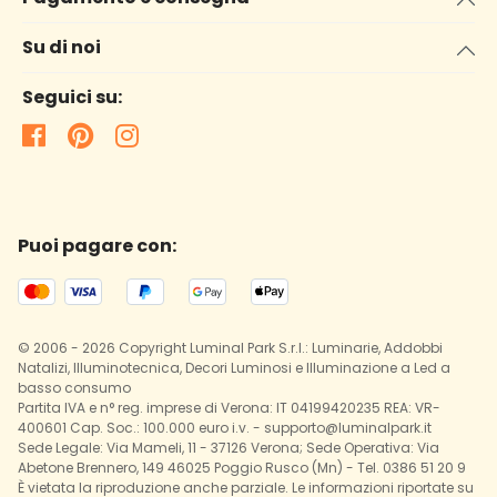
Su di noi
Seguici su:
Puoi pagare con:
© 2006 - 2026 Copyright Luminal Park S.r.l.: Luminarie, Addobbi
Natalizi, Illuminotecnica, Decori Luminosi e Illuminazione a Led a
basso consumo
Partita IVA e n° reg. imprese di Verona: IT 04199420235 REA: VR-
400601 Cap. Soc.: 100.000 euro i.v. - supporto@luminalpark.it
Sede Legale: Via Mameli, 11 - 37126 Verona; Sede Operativa: Via
Abetone Brennero, 149 46025 Poggio Rusco (Mn) - Tel. 0386 51 20 9
È vietata la riproduzione anche parziale. Le informazioni riportate su