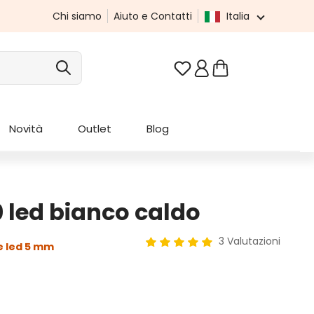
Chi siamo
Aiuto e Contatti
Italia
Hai 0 articoli nella list
Novità
Outlet
Blog
 led bianco caldo
3 Valutazioni
 led 5 mm
Valutazione media di 5 su 5 ste