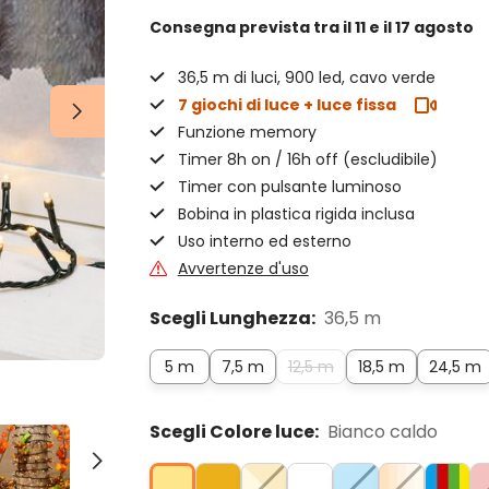
Consegna prevista
tra il 11 e il 17 agosto
36,5 m di luci, 900 led, cavo verde
7 giochi di luce + luce fissa
Funzione memory
Timer 8h on / 16h off (escludibile)
Timer con pulsante luminoso
Bobina in plastica rigida inclusa
Uso interno ed esterno
Avvertenze d'uso
Scegli Lunghezza:
36,5 m
5 m
7,5 m
12,5 m
18,5 m
24,5 m
Scegli Colore luce:
Bianco caldo