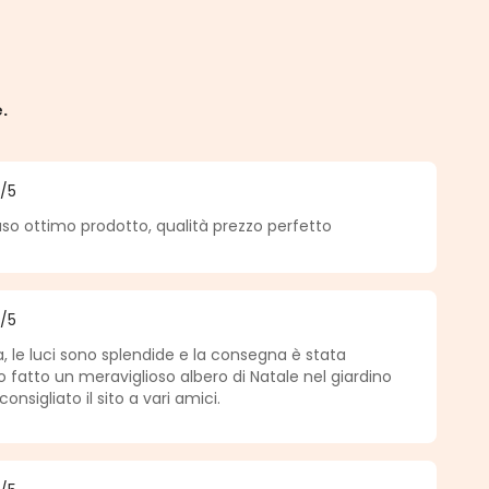
e.
5
/5
a di 5 su 5 stelle
so ottimo prodotto, qualità prezzo perfetto
5
/5
a di 5 su 5 stelle
 le luci sono splendide e la consegna è stata
fatto un meraviglioso albero di Natale nel giardino
nsigliato il sito a vari amici.