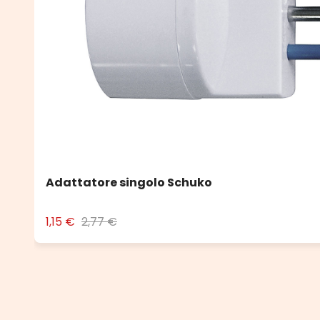
Adattatore singolo Schuko
1,15 €
2,77 €