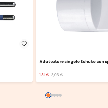
Adattatore singolo Schuko con s
1,31 €
3,03 €