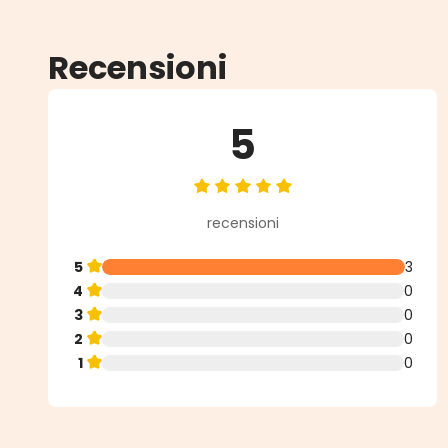
Recensioni
5
Valutazione media di 5 su 5 stell
recensioni
5
3
4
0
3
0
2
0
1
0