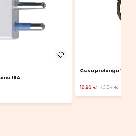
Cavo prolunga 10 m n
pina 16A
18,90 €
43,04 €