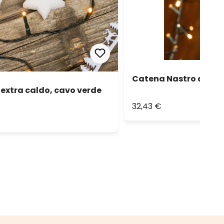
Catena Nastro di Luce
extra caldo, cavo verde
32,43 €