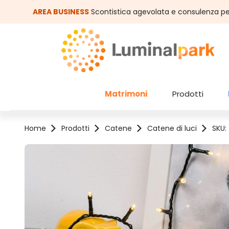
assa al contenuto principale
Salta alla ricerca
AREA BUSINESS
Scontistica agevolata e consulenza pe
Matrimoni
Prodotti
Home
Prodotti
Catene
Catene di luci
SKU:
Salta la galleria di immagini