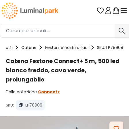
Passa al contenuto principale
Hai 0 artico
rodotti
Catene
Festoni e nastri di luci
SKU: LP78908
Catena Festone Connect+ 5 m, 500 led
bianco freddo, cavo verde,
prolungabile
Dalla collezione
Connect+
SKU:
LP78908
Salta la galleria di immagini