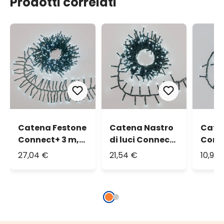
Prodotti correlati
Catena Festone
Catena Nastro
Cate
Connect+ 3 m,
di luci Connect+
Conn
300 led bianco
5 m, 250 led
100 l
27,04 €
21,54 €
10,99 
freddo, cavo
bianco freddo,
fredd
verde,
cavo verde,
verde
prolungabile
prolungabile
prolu