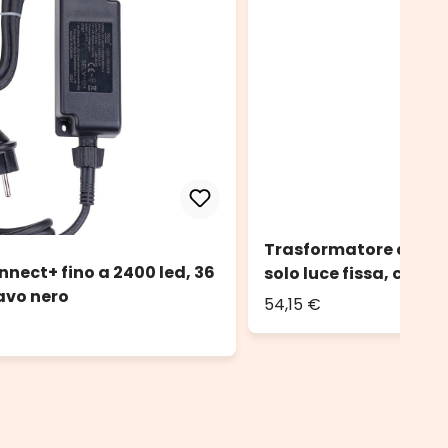
Trasformatore con Co
nect+ fino a 2400 led, 36
solo luce fissa, cavo 
cavo nero
54,15 €