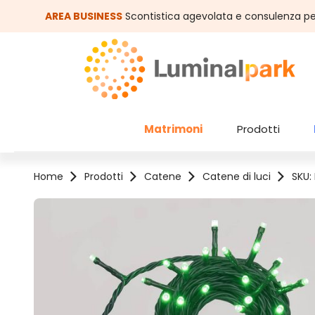
assa al contenuto principale
Salta alla ricerca
AREA BUSINESS
Scontistica agevolata e consulenza pe
Matrimoni
Prodotti
Home
Prodotti
Catene
Catene di luci
SKU:
Salta la galleria di immagini