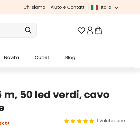
Chi siamo
Aiuto e Contatti
Italia
Hai 0 articoli nella list
Novità
Outlet
Blog
m, 50 led verdi, cavo
e
1 Valutazione
ect+
Valutazione media di 5 su 5 stel