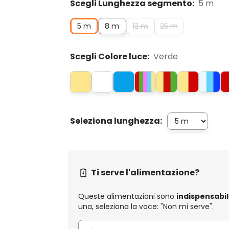
Scegli Lunghezza segmento:
5 m
5 m
8 m
12 m
25 m
Scegli Colore luce:
Verde
Seleziona lunghezza:
Ti serve l'alimentazione?
Queste alimentazioni sono
indispensabil
una, seleziona la voce: "Non mi serve".