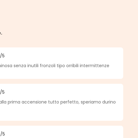
e.
5
/5
a di 5 su 5 stelle
sa senza inutili fronzoli tipo orribili intermittenze
5
/5
a di 5 su 5 stelle
alla prima accensione tutto perfetto, speriamo durino
4
/5