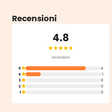
Recensioni
4.8
Valutazione media di 4.8 su 5 ste
recensioni
5
4
4
1
3
0
2
0
1
0