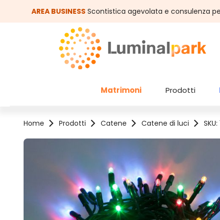
assa al contenuto principale
Salta alla ricerca
AREA BUSINESS
Scontistica agevolata e consulenza pe
Matrimoni
Prodotti
Home
Prodotti
Catene
Catene di luci
SKU:
Salta la galleria di immagini