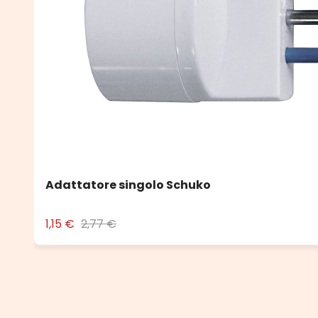
Adattatore singolo Schuko
1,15 €
2,77 €