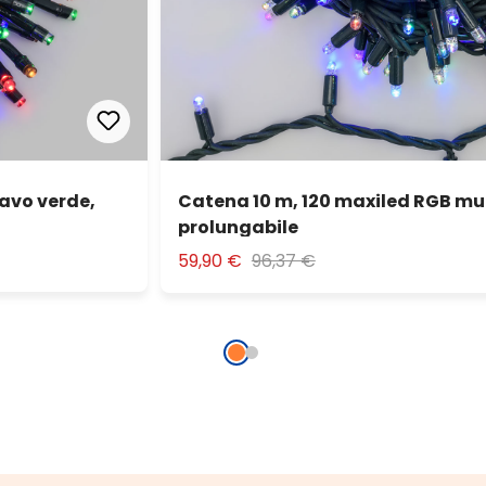
cavo verde,
Catena 10 m, 120 maxiled RGB mul
prolungabile
59,90 €
96,37 €