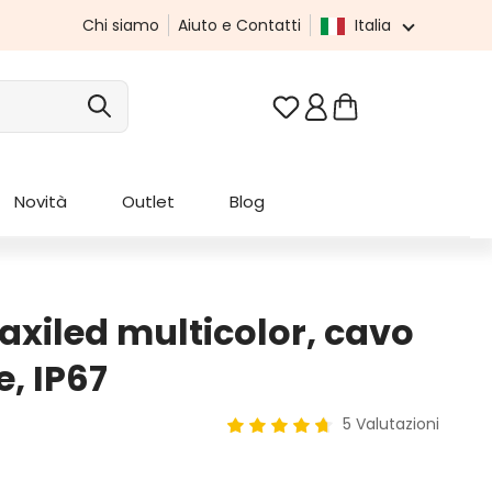
Chi siamo
Aiuto e Contatti
Italia
Hai 0 articoli nella list
Novità
Outlet
Blog
axiled multicolor, cavo
, IP67
5 Valutazioni
Valutazione media di 4.8 su 5 st