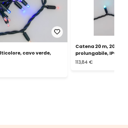
Catena 20 m, 200 max
ticolore, cavo verde,
prolungabile, IP67
113,84 €