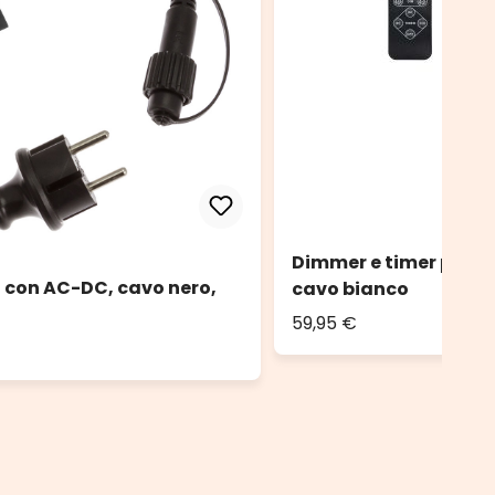
Dimmer e timer per d
, con AC-DC, cavo nero,
cavo bianco
59,95 €