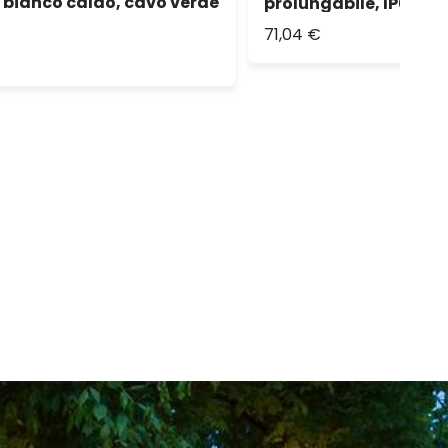
 bianco caldo, cavo verde
prolungabile, IP67
71,04 €