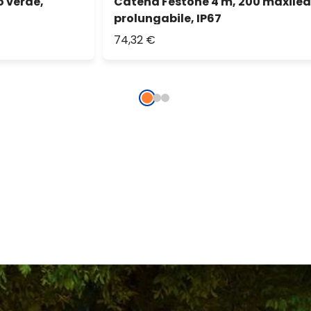
o verde,
Catena Festone 4 m, 200 maxiled
prolungabile, IP67
74,32 €