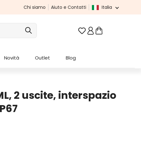
Chi siamo
Aiuto e Contatti
Italia
Hai 0 articoli nella list
Novità
Outlet
Blog
, 2 uscite, interspazio
IP67