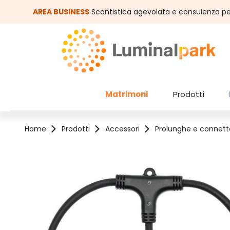
assa al contenuto principale
Salta alla ricerca
AREA BUSINESS
Scontistica agevolata e consulenza pe
Matrimoni
Prodotti
Home
Prodotti
Accessori
Prolunghe e connetto
Salta la galleria di immagini