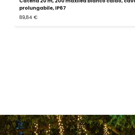
Catena 20 m, 200 maxiled bianco caldo, cav
prolungabile, IP67
89,84 €