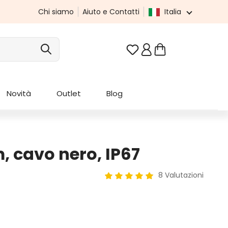
Chi siamo
Aiuto e Contatti
Italia
Hai 0 articoli nella list
Novità
Outlet
Blog
, cavo nero, IP67
8 Valutazioni
Valutazione media di 4.88 su 5 