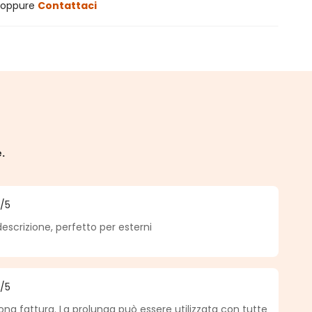
oppure
Contattaci
e.
5
/5
a di 5 su 5 stelle
escrizione, perfetto per esterni
5
/5
a di 5 su 5 stelle
uona fattura. La prolunga può essere utilizzata con tutte