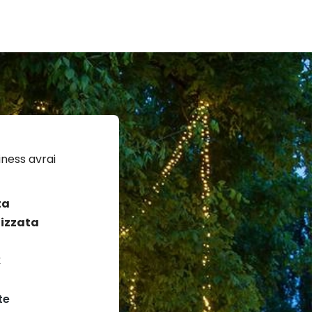
ness avrai
ta
izzata
k
te