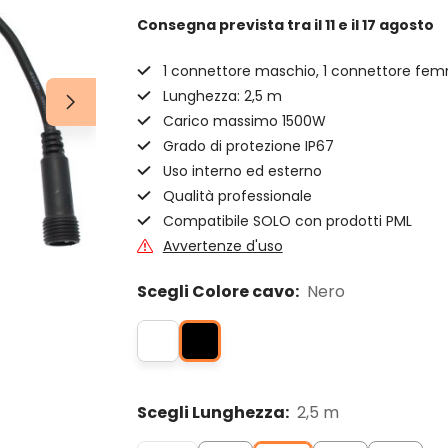
Consegna prevista
tra il 11 e il 17 agosto
1 connettore maschio, 1 connettore fe
Lunghezza: 2,5 m
Carico massimo 1500W
Grado di protezione IP67
Uso interno ed esterno
Qualità professionale
Compatibile SOLO con prodotti PML
Avvertenze d'uso
Scegli Colore cavo:
Nero
Scegli Lunghezza:
2,5 m