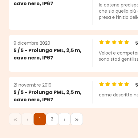
cavo nero, IP67
le catene predisp
che sia quella pi
presa e l’inizio de
9 dicembre 2020
Valutazione medi
5 / 5 - Prolunga PML, 2,5 m,
Veloci e competen
cavo nero, IP67
sono stati gentilis
21 novembre 2019
Valutazione medi
5 / 5 - Prolunga PML, 2,5 m,
come descritto nel
cavo nero, IP67
1
2
Pagina
Pagina