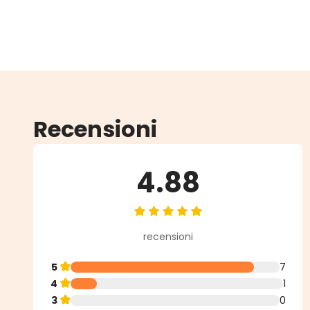
Recensioni
4.88
Valutazione media di 4.88 su 5 st
recensioni
5
7
4
1
3
0