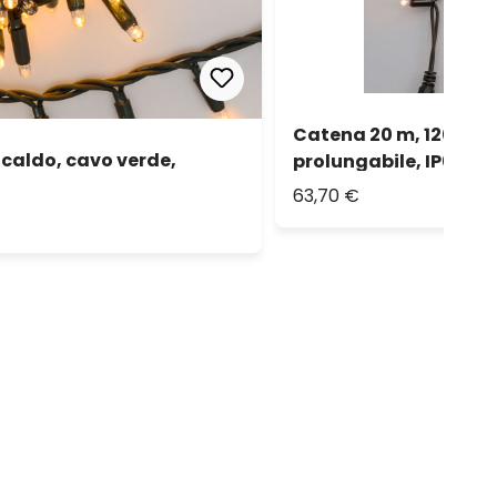
Catena 20 m, 120 max
caldo, cavo verde,
prolungabile, IP67
63,70 €