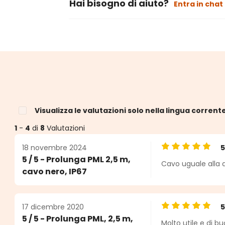
Hai bisogno di aiuto?
Entra in chat
Visualizza le valutazioni solo nella lingua corrent
1
-
4
di
8
Valutazioni
18 novembre 2024
Valutazione medi
5 / 5 - Prolunga PML 2,5 m,
Cavo uguale alla d
elle
cavo nero, IP67
17 dicembre 2020
Valutazione medi
5 / 5 - Prolunga PML, 2,5 m,
Molto utile e di b