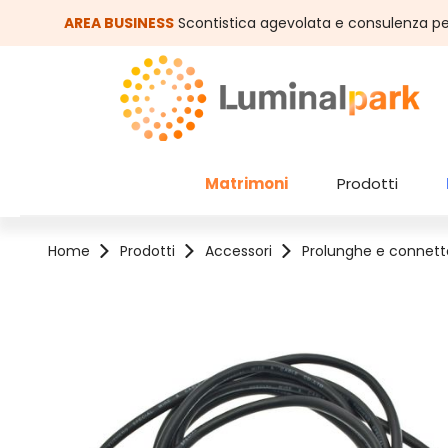
assa al contenuto principale
Salta alla ricerca
AREA BUSINESS
Scontistica agevolata e consulenza pe
Matrimoni
Prodotti
Home
Prodotti
Accessori
Prolunghe e connetto
Salta la galleria di immagini