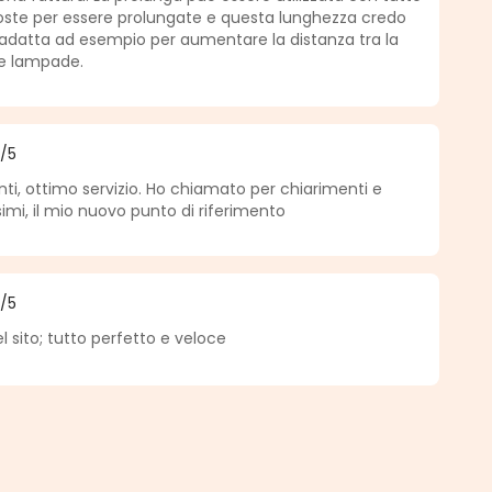
oste per essere prolungate e questa lunghezza credo
ù adatta ad esempio per aumentare la distanza tra la
lle lampade.
5
/5
a di 5 su 5 stelle
ti, ottimo servizio. Ho chiamato per chiarimenti e
simi, il mio nuovo punto di riferimento
5
/5
a di 5 su 5 stelle
 sito; tutto perfetto e veloce