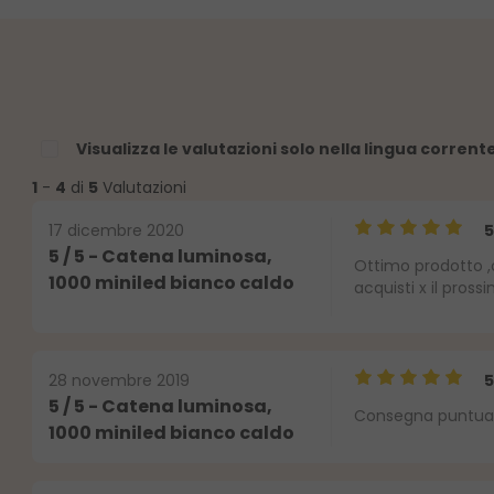
Visualizza le valutazioni solo nella lingua corrent
1
-
4
di
5
Valutazioni
17 dicembre 2020
Valutazione medi
5 / 5 - Catena luminosa,
Ottimo prodotto ,
lle
1000 miniled bianco caldo
acquisti x il pross
28 novembre 2019
Valutazione medi
5 / 5 - Catena luminosa,
Consegna puntuale 
1000 miniled bianco caldo