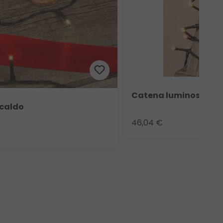
Catena luminosa, 150
 caldo
46,04 €