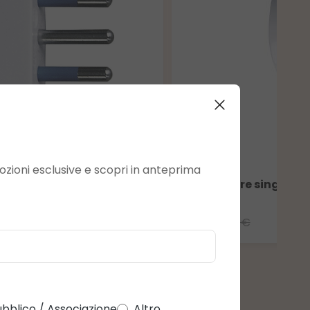
omozioni esclusive e scopri in anteprima
Adattatore singolo S
1,31 €
3,03 €
bblico / Associazione
Altro