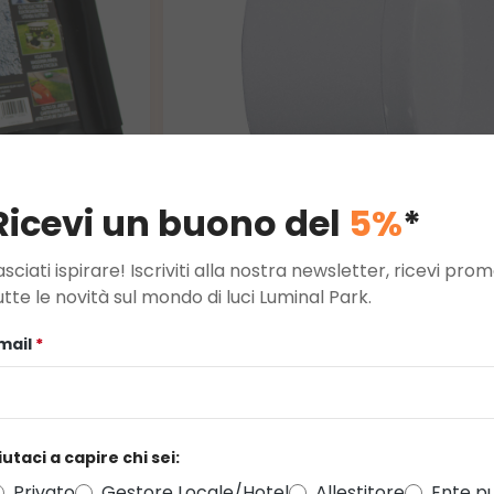
Ricevi un buono del
5%
*
asciati ispirare! Iscriviti alla nostra newsletter, ricevi pr
utte le novità sul mondo di luci Luminal Park.
Adattatore singolo Schuko
mail
*
1,15 €
2,77 €
iutaci a capire chi sei:
Privato
Gestore Locale/Hotel
Allestitore
Ente pu