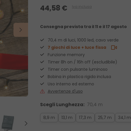
44,58 €
Iva inclusa
Consegna prevista
tra il 11 e il 17 agosto
70,4 m di luci, 1000 led, cavo verde
7 giochi di luce + luce fissa
Funzione memory
Timer 8h on / 16h off (escludibile)
Timer con pulsante luminoso
Bobina in plastica rigida inclusa
Uso interno ed esterno
Avvertenze d'uso
Scegli Lunghezza:
70,4 m
8,9 m
13,1 m
17,3 m
25,7 m
34,1 m