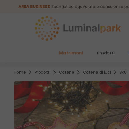
assa al contenuto principale
Salta alla ricerca
AREA BUSINESS
Scontistica agevolata e consulenza pe
Matrimoni
Prodotti
Home
Prodotti
Catene
Catene di luci
SKU:
Salta la galleria di immagini