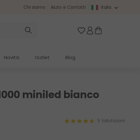
Chi siamo
Aiuto e Contatti
Italia
Hai 0 articoli nella list
Novità
Outlet
Blog
1000 miniled bianco
5 Valutazioni
Valutazione media di 4.8 su 5 st