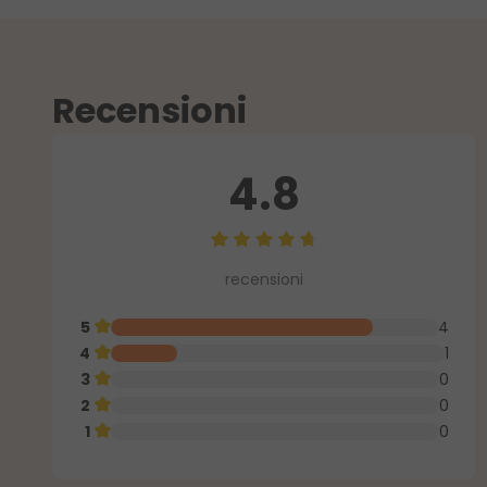
Recensioni
4.8
Valutazione media di 4.8 su 5 ste
recensioni
5
4
4
1
3
0
2
0
1
0