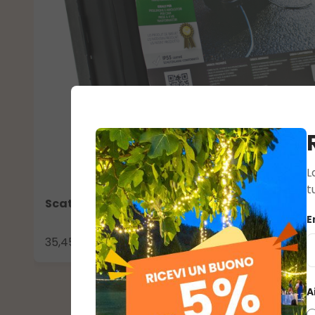
L
t
Scatola isolante DRiBOX, 330 x 230 x 140 mm
E
35,45 €
A