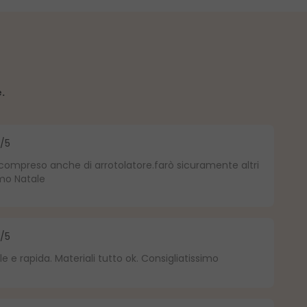
e.
5
/5
a di 5 su 5 stelle
compreso anche di arrotolatore.farò sicuramente altri
imo Natale
5
/5
a di 5 su 5 stelle
e rapida. Materiali tutto ok. Consigliatissimo