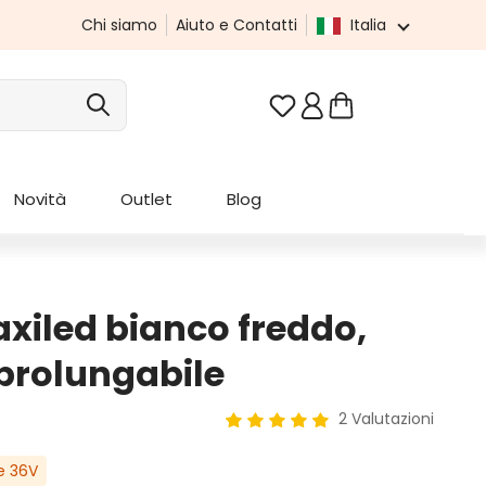
Chi siamo
Aiuto e Contatti
Italia
Hai 0 articoli nella list
Novità
Outlet
Blog
xiled bianco freddo,
prolungabile
2 Valutazioni
Valutazione media di 5 su 5 ste
e 36V