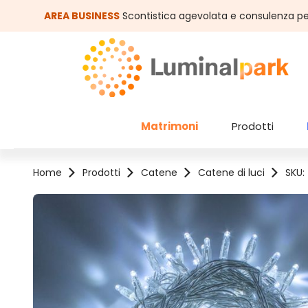
assa al contenuto principale
Salta alla ricerca
AREA BUSINESS
Scontistica agevolata e consulenza pe
Matrimoni
Prodotti
Home
Prodotti
Catene
Catene di luci
SKU:
Salta la galleria di immagini