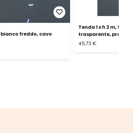
Tenda 1 x h 2 m, 96 m
d bianco freddo, cavo
trasparente, prolung
45,73 €