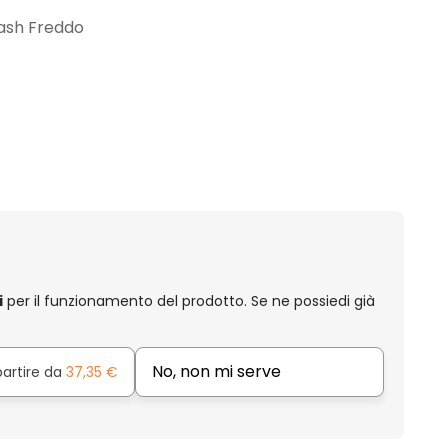
lash Freddo
i
per il funzionamento del prodotto. Se ne possiedi già
No, non mi serve
partire da
37,35 €