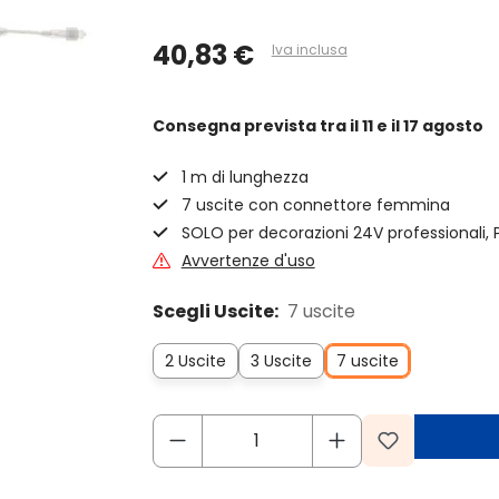
40,83 €
Iva inclusa
Consegna prevista
tra il 11 e il 17 agosto
1 m di lunghezza
7 uscite con connettore femmina
SOLO per decorazioni 24V professionali, 
Avvertenze d'uso
Scegli Uscite:
7 uscite
2 Uscite
3 Uscite
7 uscite