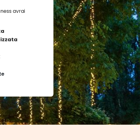
ness avrai
ta
izzata
k
te