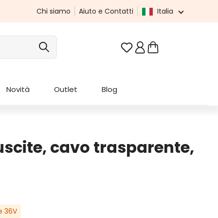
Chi siamo
Aiuto e Contatti
Italia
Hai 0 articoli nella list
Novità
Outlet
Blog
uscite, cavo trasparente,
e 36V