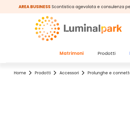
assa al contenuto principale
Salta alla ricerca
AREA BUSINESS
Scontistica agevolata e consulenza pe
Matrimoni
Prodotti
Home
Prodotti
Accessori
Prolunghe e connetto
Salta la galleria di immagini