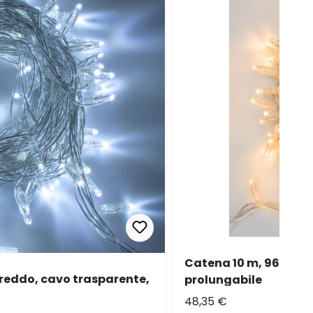
Catena 10 m, 96 maxi
freddo, cavo trasparente,
prolungabile
48,35 €