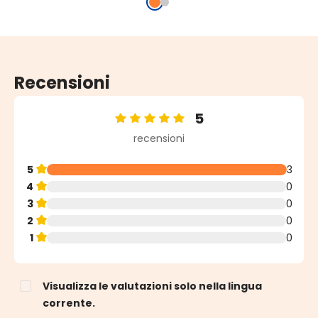
Recensioni
5
Valutazione media di 5 su 5 stelle
recensioni
5
3
4
0
3
0
2
0
1
0
Visualizza le valutazioni solo nella lingua
corrente.