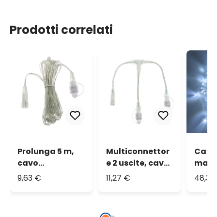
Prodotti correlati
Prolunga 5 m,
Multiconnettor
Caten
cavo
e 2 uscite, cavo
maxi
trasparente,
trasparente,
fredd
9,63 €
11,27 €
48,35
serie PL24V
serie PL24V
trasp
prolu