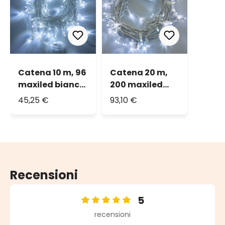
Catena 10 m, 96
Catena 20 m,
maxiled bianco
200 maxiled
freddo, cavo
bianco freddo,
45,25 €
93,10 €
trasparente,
cavo bianco,
prolungabile
prolungabile,
IP67
Recensioni
5
Valutazione media di 5 su 5 stelle
recensioni