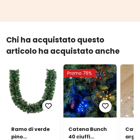
Chi ha acquistato questo
articolo ha acquistato anche
Promo 76%
Ramo di verde
Catena Bunch
Cate
pino
40 ciuffi
argen