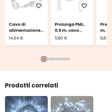
Cavo di
Prolunga PML,
Prolu
alimentazione
0,5 m, cavo
m, ca
PML, 1,5 m, con
bianco, IP67
IP67
14,54 €
5,80 €
6,87 
AC-DC, cavo
bianco, IP67
Prodotti correlati