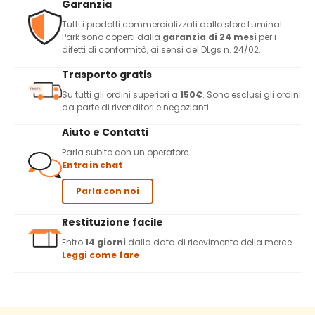
Garanzia
Tutti i prodotti commercializzati dallo store Luminal
Park sono coperti dalla
garanzia di 24 mesi
per i
difetti di conformità, ai sensi del DLgs n. 24/02.
Trasporto gratis
Su tutti gli ordini superiori a
150€
. Sono esclusi gli ordini
da parte di rivenditori e negozianti.
Aiuto e Contatti
Parla subito con un operatore
Entra in chat
Parla con noi
Restituzione facile
Entro
14 giorni
dalla data di ricevimento della merce.
Leggi come fare