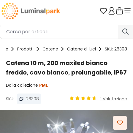
Passa al contenuto principale
Hai 0 artico
ome
Prodotti
Catene
Catene di luci
SKU: 26308
Catena 10 m, 200 maxiled bianco
freddo, cavo bianco, prolungabile, IP67
Dalla collezione
PML
SKU:
26308
1 Valutazione
Valutazione media di 4.75 su
Salta la galleria di immagini