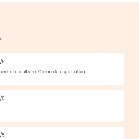
e.
5
/5
a di 5 su 5 stelle
erfetta x albero. Come da aspettativa.
5
/5
a di 5 su 5 stelle
5
/5