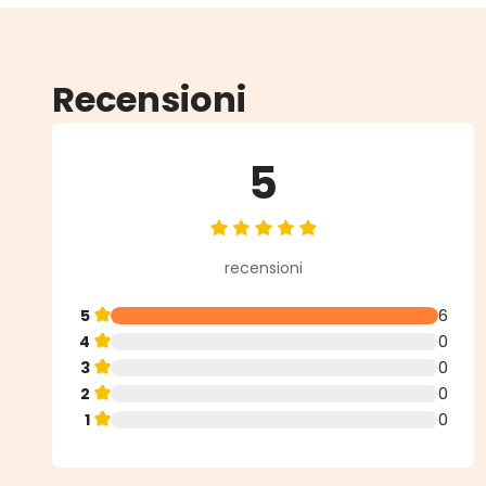
Recensioni
5
Valutazione media di 5 su 5 stell
recensioni
5
6
4
0
3
0
2
0
1
0