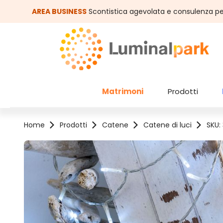
assa al contenuto principale
Salta alla ricerca
AREA BUSINESS
Scontistica agevolata e consulenza pe
Matrimoni
Prodotti
Home
Prodotti
Catene
Catene di luci
SKU:
Salta la galleria di immagini