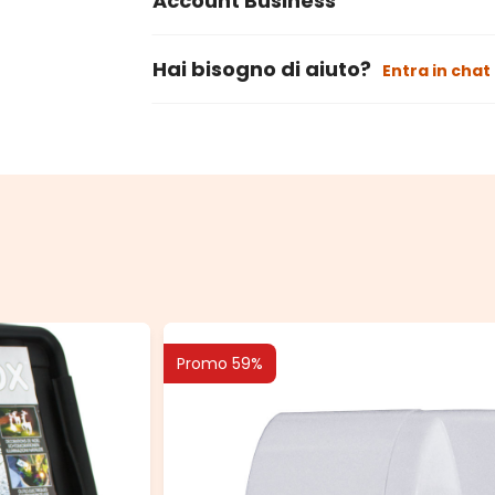
Account Business
Hai bisogno di aiuto?
Entra in chat
Promo 59%