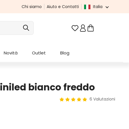
Chi siamo
Aiuto e Contatti
Italia
Hai 0 articoli nella list
Novità
Outlet
Blog
iniled bianco freddo
6 Valutazioni
Valutazione media di 5 su 5 stel