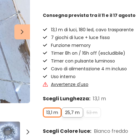
Consegna prevista
tra il 11 e il 17 agosto
13,1 m di luci, 180 led, cavo trasparente
7 giochi di luce + luce fissa
Funzione memory
Timer 8h on / 16h off (escludibile)
Timer con pulsante luminoso
Cavo di alimentazione 4 m incluso
Uso interno
Avvertenze d'uso
Scegli Lunghezza:
13,1 m
13,1 m
25,7 m
53 m
Scegli Colore luce:
Bianco freddo