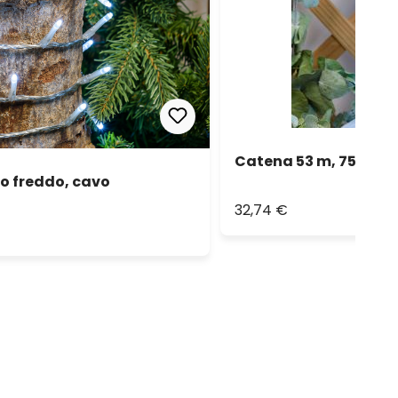
Catena 53 m, 750 min
o freddo, cavo
32,74 €