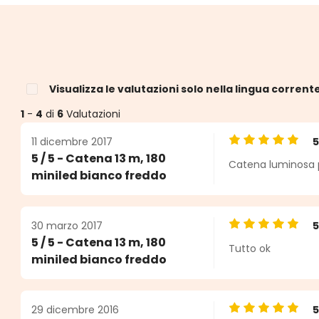
Visualizza le valutazioni solo nella lingua corrent
1
-
4
di
6
Valutazioni
11 dicembre 2017
Valutazione medi
5 / 5 - Catena 13 m, 180
Catena luminosa p
e
miniled bianco freddo
30 marzo 2017
Valutazione medi
5 / 5 - Catena 13 m, 180
Tutto ok
miniled bianco freddo
29 dicembre 2016